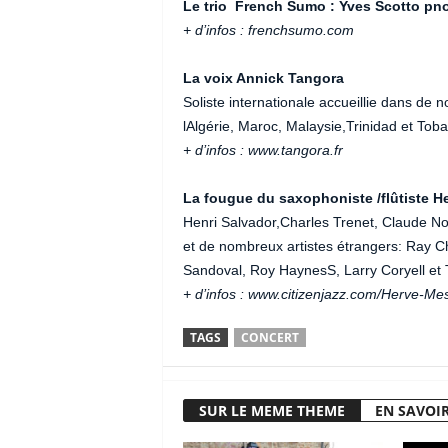
Le trio French Sumo : Yves Scotto pno,
+ d’infos : frenchsumo.com
La voix Annick Tangora
Soliste internationale accueillie dans de
lAlgérie, Maroc, Malaysie,Trinidad et Tob
+ d’infos : www.tangora.fr
La fougue du saxophoniste /flûtiste H
Henri Salvador,Charles Trenet, Claude No
et de nombreux artistes étrangers: Ray Ch
Sandoval, Roy HaynesS, Larry Coryell et 
+ d’infos : www.citizenjazz.com/Herve-Me
TAGS
CONCERT
SUR LE MEME THEME
EN SAVOIR