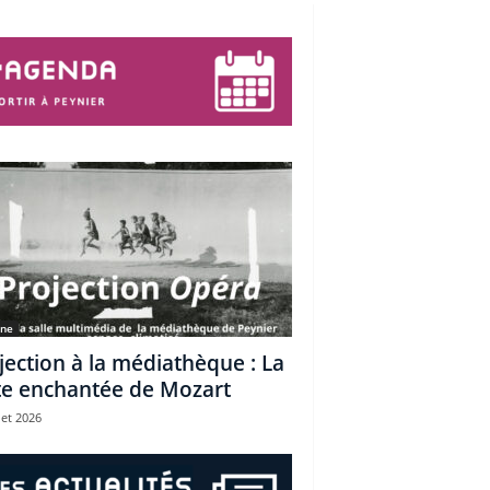
une
jection à la médiathèque : La
te enchantée de Mozart
let 2026