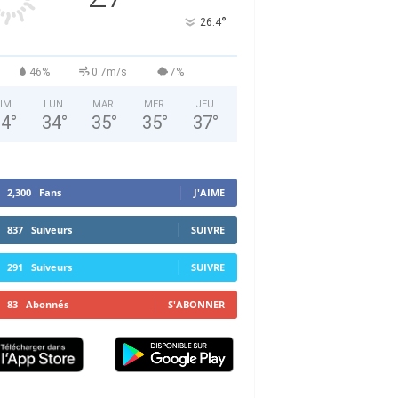
°
26.4
46%
0.7m/s
7%
IM
LUN
MAR
MER
JEU
34
°
34
°
35
°
35
°
37
°
2,300
Fans
J'AIME
837
Suiveurs
SUIVRE
291
Suiveurs
SUIVRE
83
Abonnés
S'ABONNER