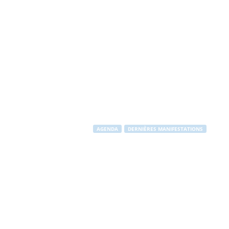
AGENDA
DERNIÈRES MANIFESTATIONS
Garenne en Jaz
Par
Stéphane RAPUZZI
-
6 juillet 2013
2281