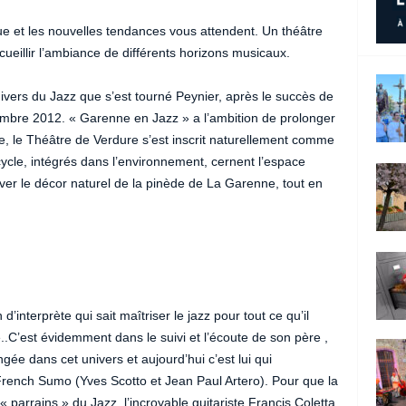
e et les nouvelles tendances vous attendent. Un théâtre
cueillir l’ambiance de différents horizons musicaux.
univers du Jazz que s’est tourné Peynier, après le succès de
tembre 2012. « Garenne en Jazz » a l’ambition de prolonger
que, le Théâtre de Verdure s’est inscrit naturellement comme
cycle, intégrés dans l’environnement, cernent l’espace
rver le décor naturel de la pinède de La Garenne, tout en
 d’interprète qui sait maîtriser le jazz pour tout ce qu’il
.C’est évidemment dans le suivi et l’écoute de son père ,
ngée dans cet univers et aujourd’hui c’est lui qui
nch Sumo (Yves Scotto et Jean Paul Artero). Pour que la
« parrains » du Jazz, l’incroyable guitariste Francis Coletta,