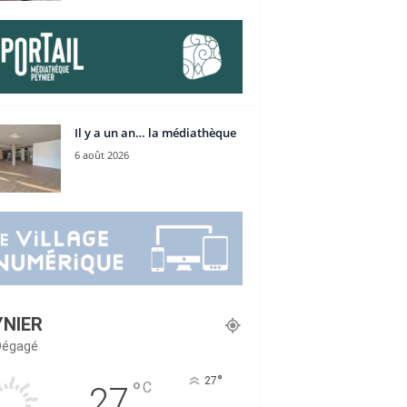
Il y a un an… la médiathèque
6 août 2026
YNIER
 Dégagé
°
27
°
C
27