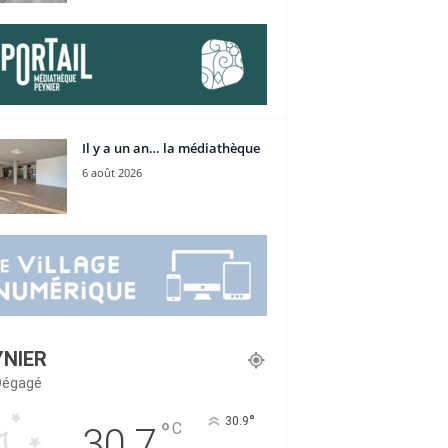
Il y a un an… la médiathèque
6 août 2026
YNIER
 Dégagé
°
30.9
°
C
30.7