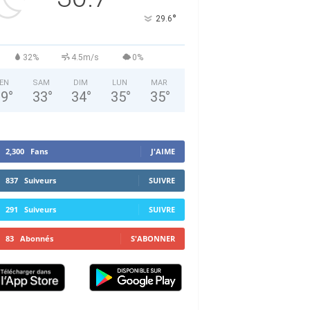
°
29.6
32%
4.5m/s
0%
EN
SAM
DIM
LUN
MAR
29
°
33
°
34
°
35
°
35
°
2,300
Fans
J'AIME
837
Suiveurs
SUIVRE
291
Suiveurs
SUIVRE
83
Abonnés
S'ABONNER