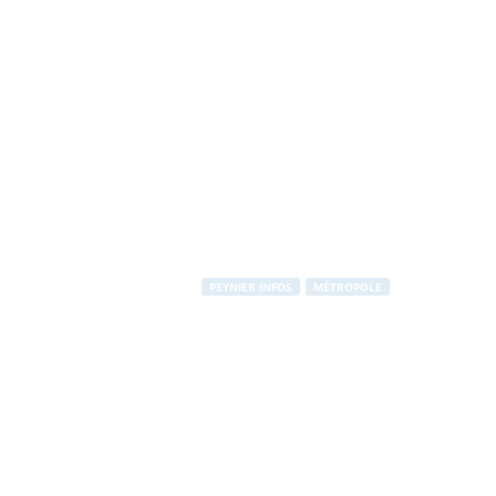
PEYNIER INFOS
MÉTROPOLE
La prévention
Par
PEYNIER Communication
-
14 novembre 2013