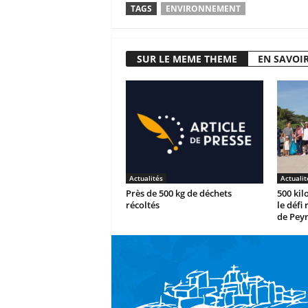
TAGS
ENVIRONNEMENT
SUR LE MEME THEME
EN SAVOIR
Actualités
Actualit
Près de 500 kg de déchets
500 kil
récoltés
le défi
de Peyn