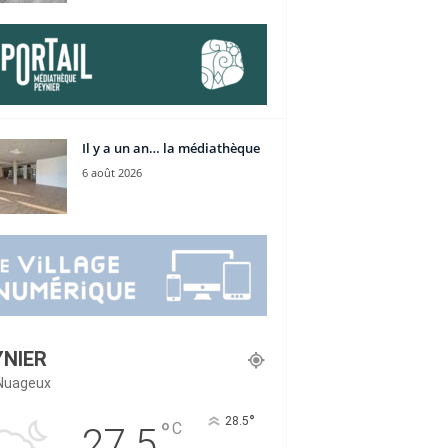
Il y a un an… la médiathèque
6 août 2026
YNIER
Nuageux
°
28.5
°
C
27.5