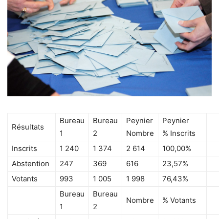
Bureau
Bureau
Peynier
Peynier
Résultats
1
2
Nombre
% Inscrits
Inscrits
1 240
1 374
2 614
100,00%
Abstention
247
369
616
23,57%
Votants
993
1 005
1 998
76,43%
Bureau
Bureau
Nombre
% Votants
1
2