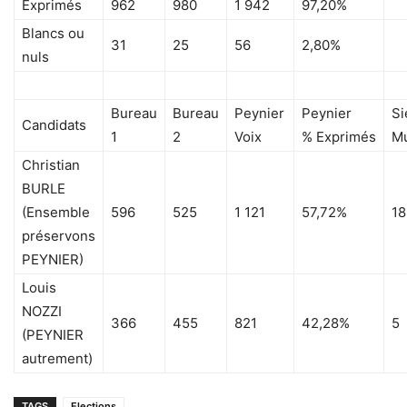
Exprimés
962
980
1 942
97,20%
Blancs ou
31
25
56
2,80%
nuls
Bureau
Bureau
Peynier
Peynier
Si
Candidats
1
2
Voix
% Exprimés
Mu
Christian
BURLE
(Ensemble
596
525
1 121
57,72%
18
préservons
PEYNIER)
Louis
NOZZI
366
455
821
42,28%
5
(PEYNIER
autrement)
TAGS
Elections