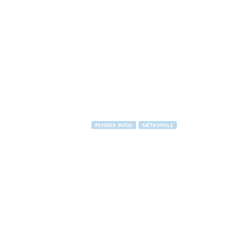
PEYNIER INFOS
MÉTROPOLE
Mon vélo m'at
Par
PEYNIER Communication
-
23 juillet 2014