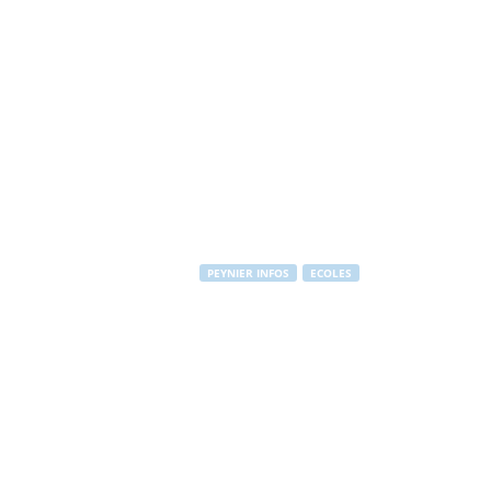
PEYNIER INFOS
ECOLES
Menus restau
Par
PEYNIER Communication
-
7 septembre 2014