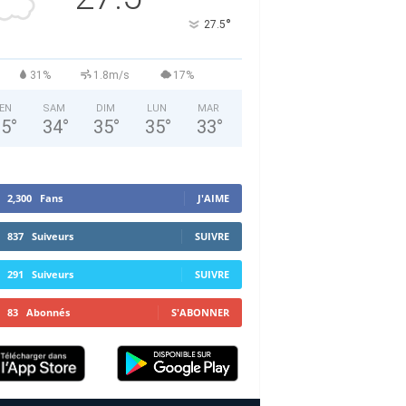
°
27.5
31%
1.8m/s
17%
EN
SAM
DIM
LUN
MAR
35
°
34
°
35
°
35
°
33
°
2,300
Fans
J'AIME
837
Suiveurs
SUIVRE
291
Suiveurs
SUIVRE
83
Abonnés
S'ABONNER