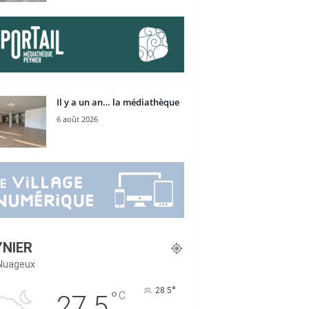
Il y a un an… la médiathèque
6 août 2026
YNIER
Nuageux
°
28.5
°
C
27.5