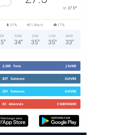
°
27.5
31%
1.8m/s
17%
EN
SAM
DIM
LUN
MAR
35
°
34
°
35
°
35
°
33
°
2,300
Fans
J'AIME
837
Suiveurs
SUIVRE
291
Suiveurs
SUIVRE
83
Abonnés
S'ABONNER