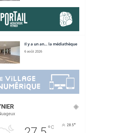
Il y a un an… la médiathèque
6 août 2026
YNIER
Nuageux
°
28.5
°
C
27.5