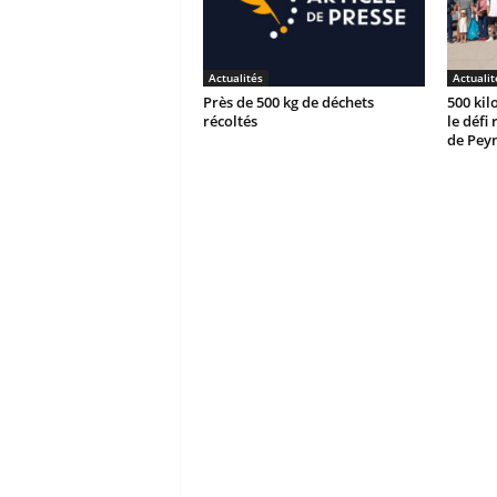
Actualités
Actualit
Près de 500 kg de déchets
500 kil
récoltés
le défi
de Peyn