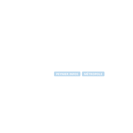
PEYNIER INFOS
MÉTROPOLE
Achetez un vél
Par
PEYNIER Communication
-
22 décembre 2014