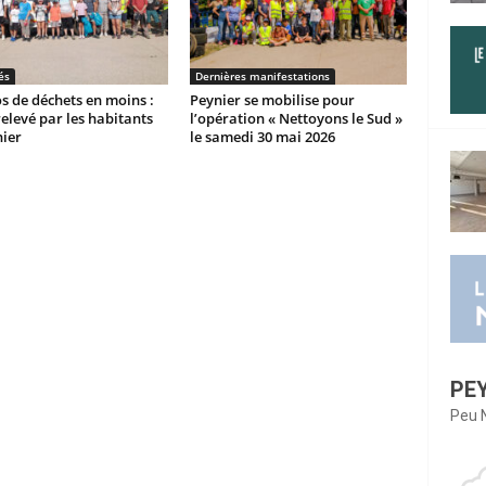
és
Dernières manifestations
os de déchets en moins :
Peynier se mobilise pour
 relevé par les habitants
l’opération « Nettoyons le Sud »
ier
le samedi 30 mai 2026
PE
Peu 