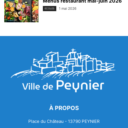
Menus restaurant mai-juin 2026
1 mai 2026
ECOLES
À PROPOS
Place du Château - 13790 PEYNIER