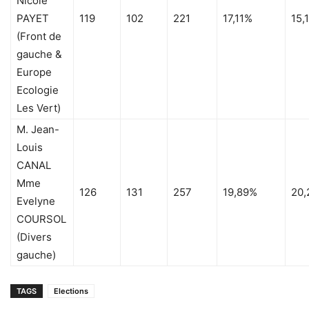
Nicole
PAYET
119
102
221
17,11%
15,
(Front de
gauche &
Europe
Ecologie
Les Vert)
M. Jean-
Louis
CANAL
Mme
126
131
257
19,89%
20,
Evelyne
COURSOL
(Divers
gauche)
TAGS
Elections