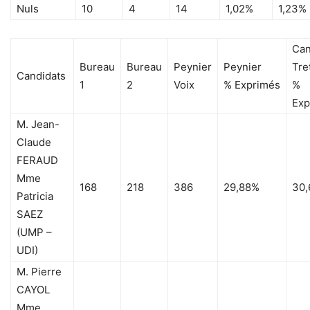
Nuls
10
4
14
1,02%
1,23%
Can
Bureau
Bureau
Peynier
Peynier
Tre
Candidats
1
2
Voix
% Exprimés
%
Exp
M. Jean-
Claude
FERAUD
Mme
168
218
386
29,88%
30
Patricia
SAEZ
(UMP –
UDI)
M. Pierre
CAYOL
Mme