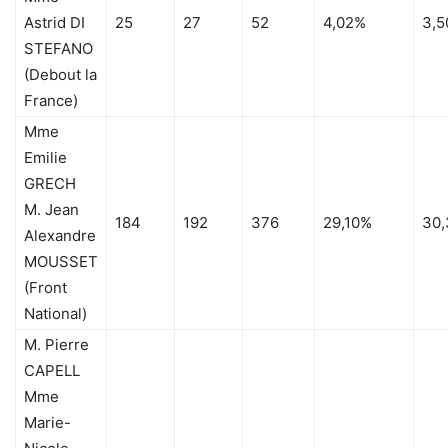
Astrid DI
25
27
52
4,02%
3,
STEFANO
(Debout la
France)
Mme
Emilie
GRECH
M. Jean
184
192
376
29,10%
30
Alexandre
MOUSSET
(Front
National)
M. Pierre
CAPELL
Mme
Marie-