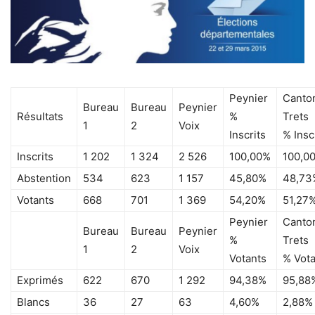
Peynier
Canto
Bureau
Bureau
Peynier
Résultats
%
Trets
1
2
Voix
Inscrits
% Insc
Inscrits
1 202
1 324
2 526
100,00%
100,0
Abstention
534
623
1 157
45,80%
48,73
Votants
668
701
1 369
54,20%
51,27
Peynier
Canto
Bureau
Bureau
Peynier
%
Trets
1
2
Voix
Votants
% Vota
Exprimés
622
670
1 292
94,38%
95,88
Blancs
36
27
63
4,60%
2,88%