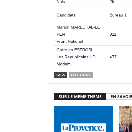
Nuls
25
Candidats
Bureau 1
Marion MARECHAL-LE
PEN
311
Front National
Christian ESTROSI
Les Républicains UDI
477
Modem
TAGS
ELECTIONS
SUR LE MEME THEME
EN SAVOIR