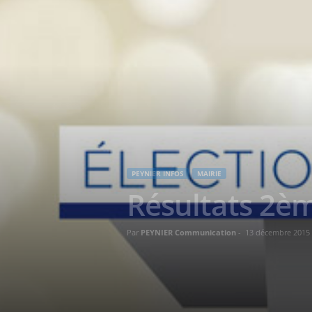
PEYNIER INFOS
MAIRIE
Résultats 2èm
Par
PEYNIER Communication
-
13 décembre 2015