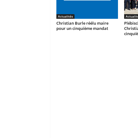
Actualités
Actualit
Christian Burle réélu maire
Plébisc
pour un cinquième mandat
Christ
cinqui