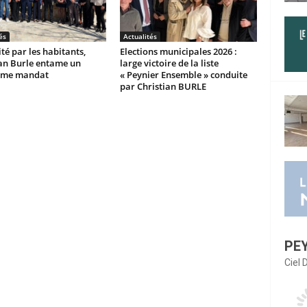
és
Actualités
ité par les habitants,
Elections municipales 2026 :
ian Burle entame un
large victoire de la liste
ème mandat
« Peynier Ensemble » conduite
par Christian BURLE
PE
Ciel