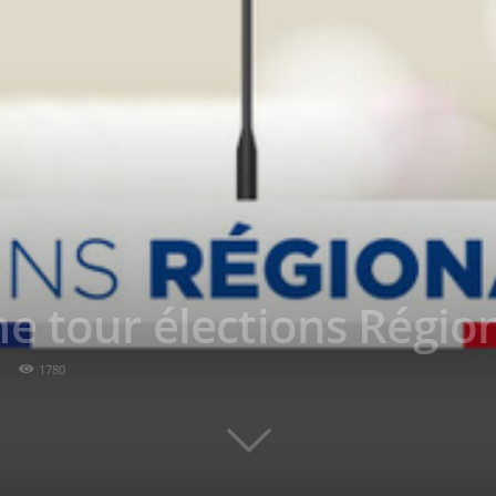
e tour élections Régio
1780