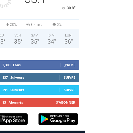
°
30.8
28%
8.4m/s
0%
EU
VEN
SAM
DIM
LUN
33
°
35
°
35
°
34
°
36
°
2,300
Fans
J'AIME
837
Suiveurs
SUIVRE
291
Suiveurs
SUIVRE
83
Abonnés
S'ABONNER