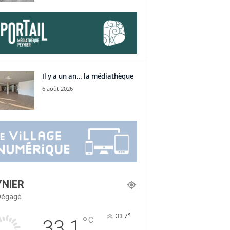
Il y a un an… la médiathèque
6 août 2026
YNIER
 Dégagé
°
33.7
°
C
33.1