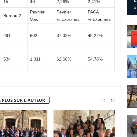
15
40
2,26%
2,41%
Peynier
Peynier
PACA
Bureau 2
Voix
% Exprimés
% Exprimés
291
602
37,32%
45,22%
534
1 011
62,68%
54,78%
 PLUS SUR L'AUTEUR