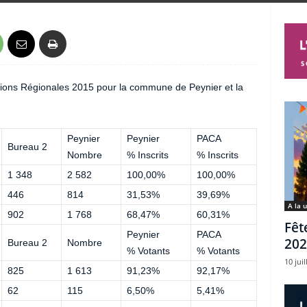
ctions Régionales 2015 pour la commune de Peynier et la
Peynier
Peynier
PACA
Bureau 2
Nombre
% Inscrits
% Inscrits
1 348
2 582
100,00%
100,00%
446
814
31,53%
39,69%
A la 
902
1 768
68,47%
60,31%
Fêt
Peynier
PACA
202
Bureau 2
Nombre
% Votants
% Votants
10 juil
825
1 613
91,23%
92,17%
62
115
6,50%
5,41%