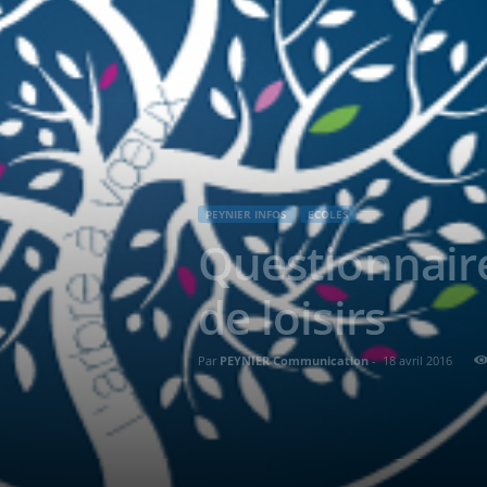
PEYNIER INFOS
ECOLES
Questionnaire
de loisirs
Par
PEYNIER Communication
-
18 avril 2016