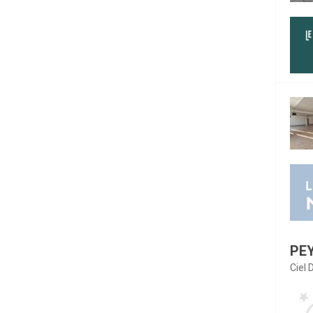
PE
Ciel