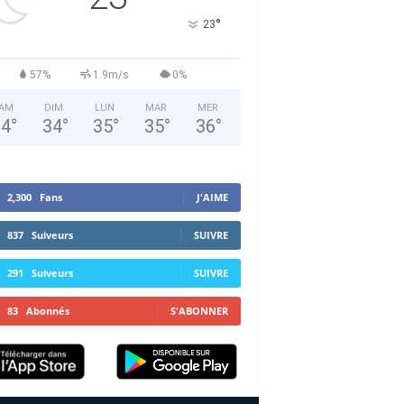
°
23
57%
1.9m/s
0%
AM
DIM
LUN
MAR
MER
34
°
34
°
35
°
35
°
36
°
2,300
Fans
J'AIME
837
Suiveurs
SUIVRE
291
Suiveurs
SUIVRE
83
Abonnés
S'ABONNER