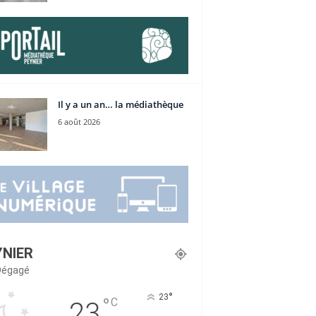
Il y a un an… la médiathèque
6 août 2026
YNIER
 Dégagé
°
23
°
C
23