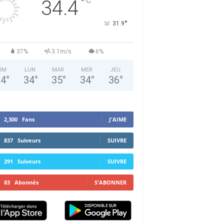
°
C
34.4
°
31.9
37%
3.1m/s
6%
IM
LUN
MAR
MER
JEU
34
°
34
°
35
°
34
°
36
°
2,300
Fans
J'AIME
837
Suiveurs
SUIVRE
291
Suiveurs
SUIVRE
83
Abonnés
S'ABONNER