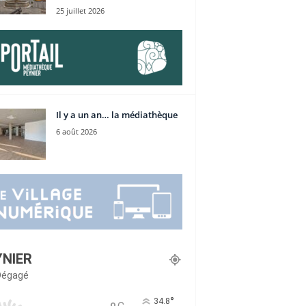
25 juillet 2026
Il y a un an… la médiathèque
6 août 2026
YNIER
 Dégagé
°
34.8