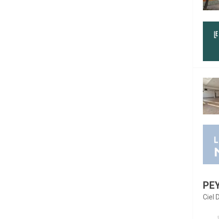
PE
Ciel