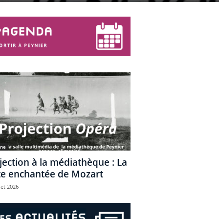
une
jection à la médiathèque : La
te enchantée de Mozart
let 2026