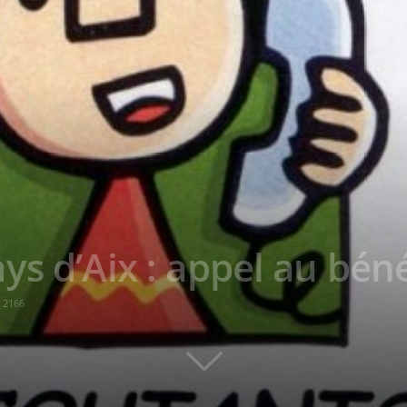
ys d’Aix : appel au bén
2166