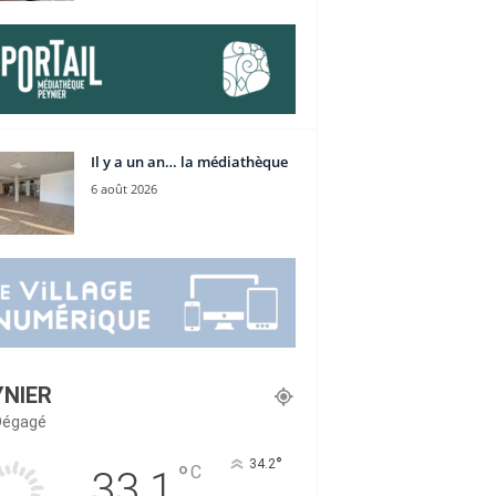
Il y a un an… la médiathèque
6 août 2026
YNIER
 Dégagé
°
34.2
°
C
33.1