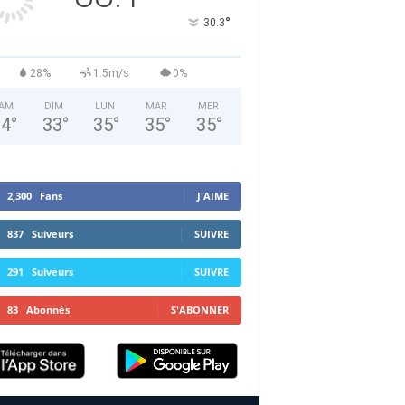
°
30.3
28%
1.5m/s
0%
AM
DIM
LUN
MAR
MER
34
°
33
°
35
°
35
°
35
°
2,300
Fans
J'AIME
837
Suiveurs
SUIVRE
291
Suiveurs
SUIVRE
83
Abonnés
S'ABONNER