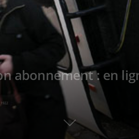
n abonnement : en lign
1922