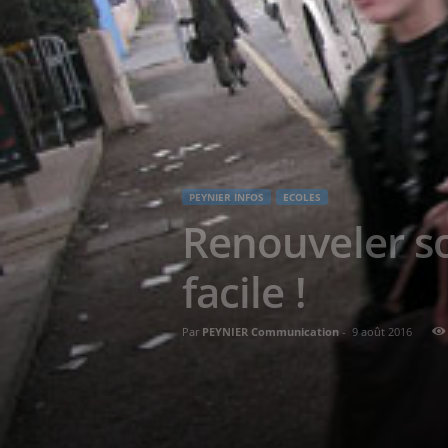
PEYNIER INFOS
ECOLES
Renouveler so
facile !
Par
PEYNIER Communication
-
9 août 2016