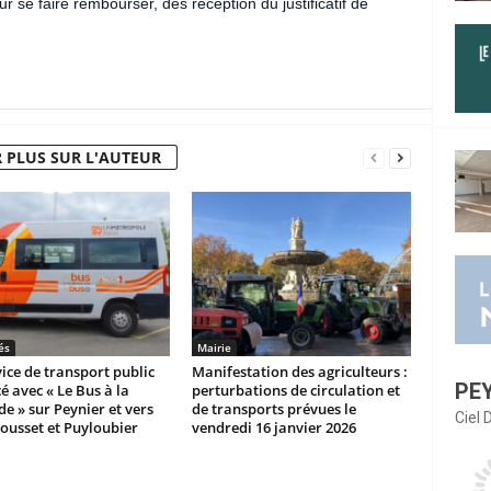
ur se faire rembourser, dès réception du justificatif de
 PLUS SUR L'AUTEUR
és
Mairie
ice de transport public
Manifestation des agriculteurs :
PE
é avec « Le Bus à la
perturbations de circulation et
 » sur Peynier et vers
de transports prévues le
Ciel
Rousset et Puyloubier
vendredi 16 janvier 2026