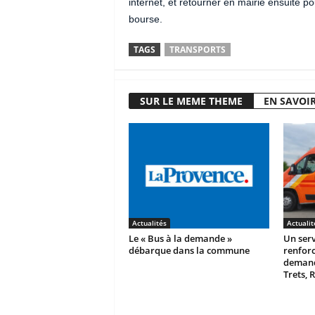
internet, et retourner en mairie ensuite po
bourse.
TAGS
TRANSPORTS
SUR LE MEME THEME
EN SAVOIR
Actualités
Actualit
Le « Bus à la demande »
Un serv
débarque dans la commune
renforc
demande
Trets, 