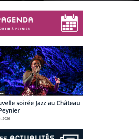
une
velle soirée Jazz au Château
Peynier
et 2026