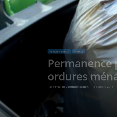
PEYNIER INFOS
MAIRIE
Permanence po
ordures mén
Par
PEYNIER Communication
-
13 octobre 2016