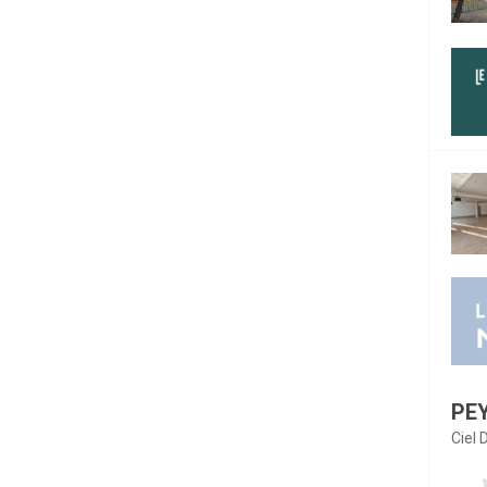
PE
Ciel