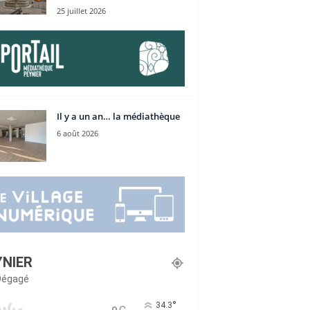
25 juillet 2026
Il y a un an… la médiathèque
6 août 2026
YNIER
 Dégagé
°
34.3