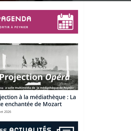
une
jection à la médiathèque : La
te enchantée de Mozart
let 2026