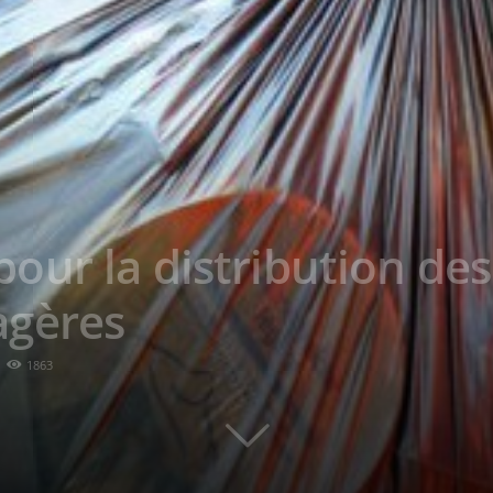
ur la distribution des 
agères
1863