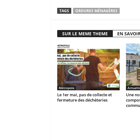
TAGS
ORDURES MÉNAGÈRES
SUR LE MEME THEME
EN SAVOIR
Métropole
Actualit
Le 1er mai, pas de collecte et
Une nou
fermeture des déchèteries
compost
commu