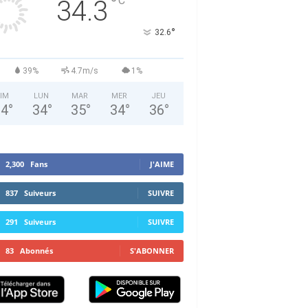
°
C
34.3
°
32.6
39%
4.7m/s
1%
IM
LUN
MAR
MER
JEU
34
°
34
°
35
°
34
°
36
°
2,300
Fans
J'AIME
837
Suiveurs
SUIVRE
291
Suiveurs
SUIVRE
83
Abonnés
S'ABONNER