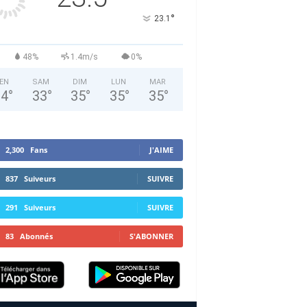
°
23.1
48%
1.4m/s
0%
EN
SAM
DIM
LUN
MAR
34
°
33
°
35
°
35
°
35
°
2,300
Fans
J'AIME
837
Suiveurs
SUIVRE
291
Suiveurs
SUIVRE
83
Abonnés
S'ABONNER