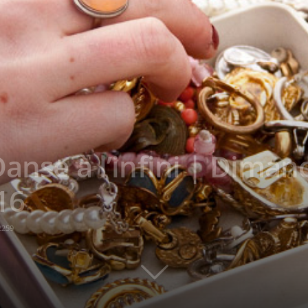
Danse à l’infini | Diman
16
2259