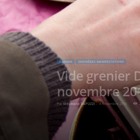
AGENDA
DERNIÈRES MANIFESTATIONS
Vide grenier 
novembre 20
Par
Stéphane RAPUZZI
-
4 novembre 2016