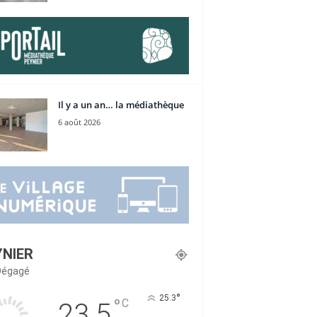
Il y a un an… la médiathèque
6 août 2026
YNIER
 Dégagé
°
25.3
°
C
23.5