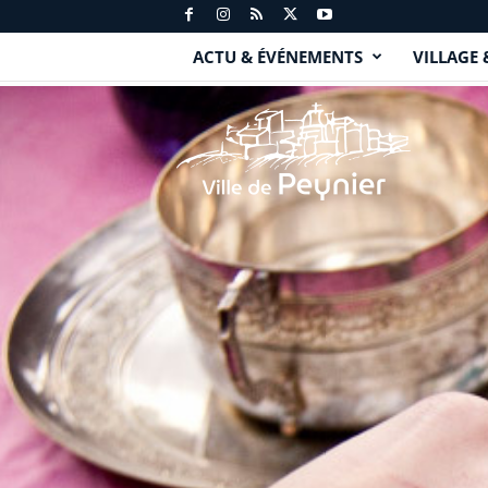
ACTU & ÉVÉNEMENTS
VILLAGE 
P
e
y
n
i
e
r
.
f
r