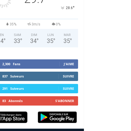
°
28.6
35%
3m/s
0%
EN
SAM
DIM
LUN
MAR
34
°
33
°
34
°
35
°
35
°
2,300
Fans
J'AIME
837
Suiveurs
SUIVRE
291
Suiveurs
SUIVRE
83
Abonnés
S'ABONNER