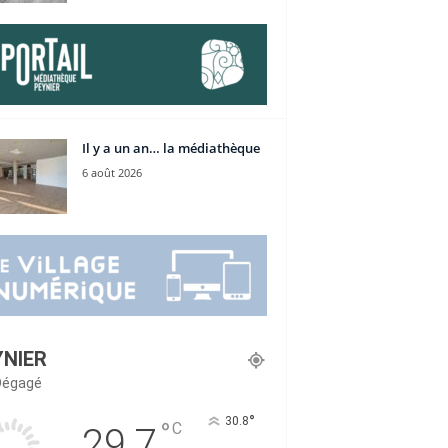
Il y a un an… la médiathèque
6 août 2026
YNIER
 Dégagé
°
30.8
°
C
29.7