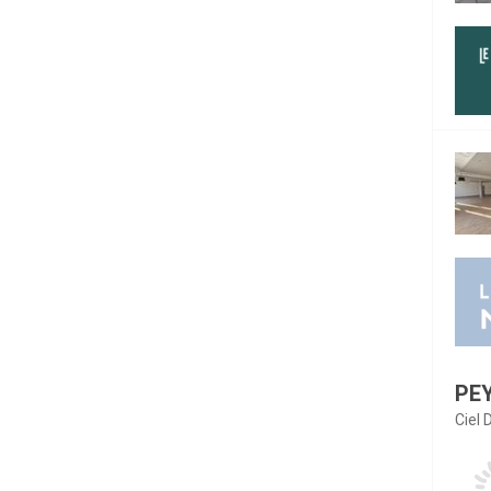
PE
Ciel