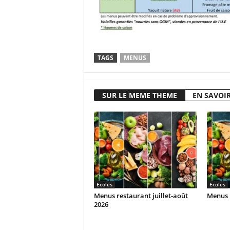
TAGS
MENUS
SUR LE MEME THEME
EN SAVOIR
Ecoles
Ecoles
Menus restaurant juillet-août
Menus r
2026