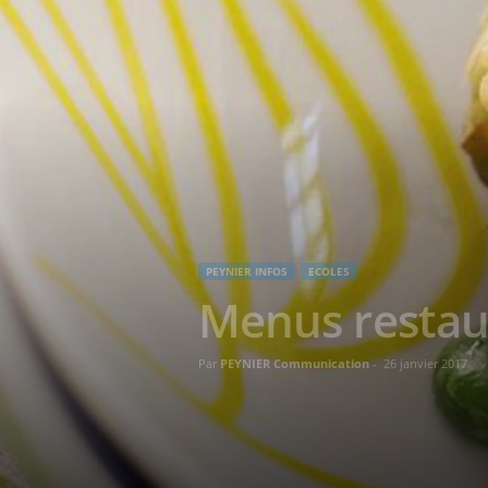
PEYNIER INFOS
ECOLES
Menus restaur
Par
PEYNIER Communication
-
26 janvier 2017