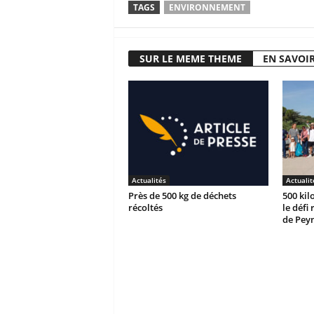
TAGS
ENVIRONNEMENT
SUR LE MEME THEME
EN SAVOIR
Actualités
Actualit
Près de 500 kg de déchets
500 kil
récoltés
le défi
de Peyn