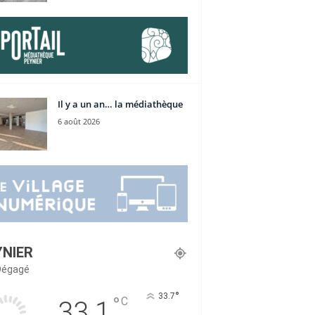
Il y a un an… la médiathèque
6 août 2026
YNIER
 Dégagé
°
33.7
°
C
33.1