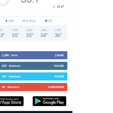
°
30.8
28%
8.4m/s
0%
EU
VEN
SAM
DIM
LUN
33
°
35
°
35
°
34
°
36
°
2,300
Fans
J'AIME
837
Suiveurs
SUIVRE
291
Suiveurs
SUIVRE
83
Abonnés
S'ABONNER