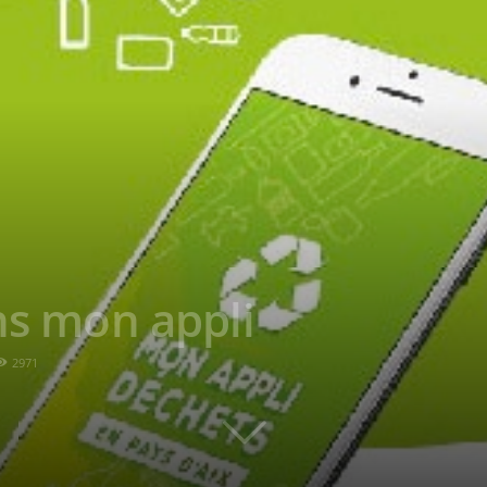
ans mon appli
2971