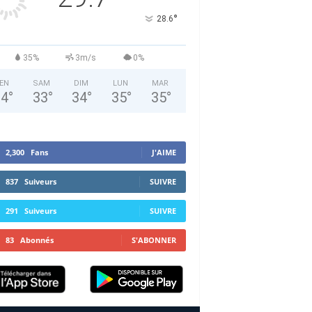
°
28.6
35%
3m/s
0%
EN
SAM
DIM
LUN
MAR
34
°
33
°
34
°
35
°
35
°
2,300
Fans
J'AIME
837
Suiveurs
SUIVRE
291
Suiveurs
SUIVRE
83
Abonnés
S'ABONNER