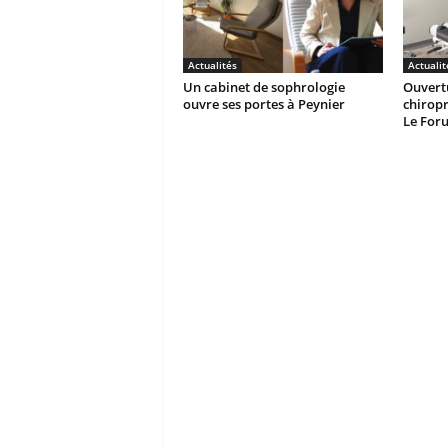
Actualités
Actualit
Un cabinet de sophrologie
Ouvertu
ouvre ses portes à Peynier
chiropr
Le For