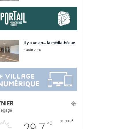
Il y a un an… la médiathèque
6 août 2026
YNIER
 Dégagé
°
30.8
°
C
29.7