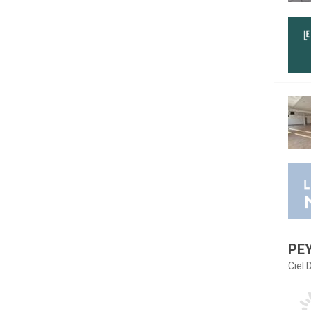
PE
Ciel