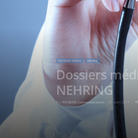
PEYNIER INFOS
MAIRIE
Dossiers méd
NEHRING
Par
PEYNIER Communication
-
21 mars 2017