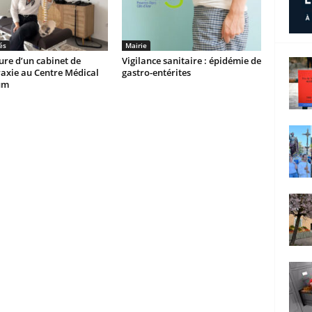
és
Mairie
re d’un cabinet de
Vigilance sanitaire : épidémie de
axie au Centre Médical
gastro-entérites
um