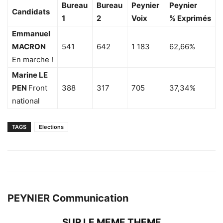
Bureau
Bureau
Peynier
Peynier
Candidats
1
2
Voix
% Exprimés
Emmanuel
MACRON
541
642
1 183
62,66%
En marche !
Marine LE
PEN
Front
388
317
705
37,34%
national
TAGS
Elections
PEYNIER Communication
SUR LE MEME THEME