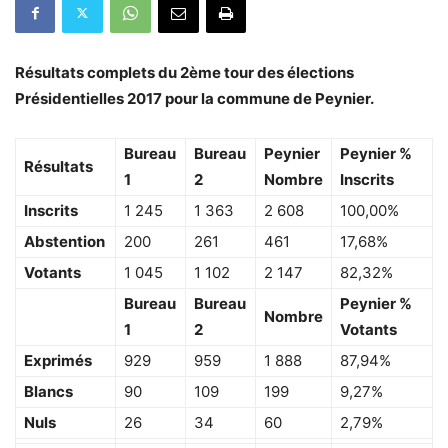
Résultats complets du 2ème tour des élections
Présidentielles 2017 pour la commune de Peynier.
Bureau
Bureau
Peynier
Peynier %
Résultats
1
2
Nombre
Inscrits
Inscrits
1 245
1 363
2 608
100,00%
Abstention
200
261
461
17,68%
Votants
1 045
1 102
2 147
82,32%
Bureau
Bureau
Peynier %
Nombre
1
2
Votants
Exprimés
929
959
1 888
87,94%
Blancs
90
109
199
9,27%
Nuls
26
34
60
2,79%