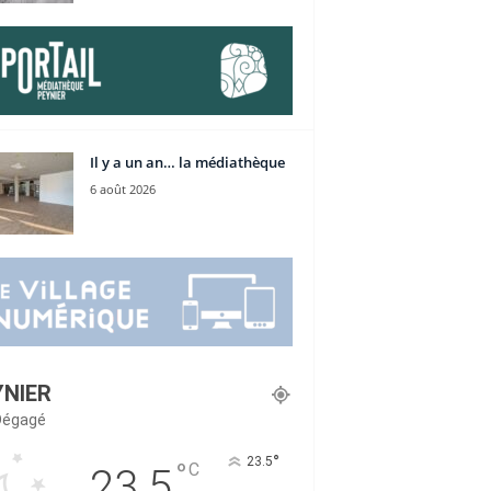
Il y a un an… la médiathèque
6 août 2026
YNIER
 Dégagé
°
23.5
°
C
23.5