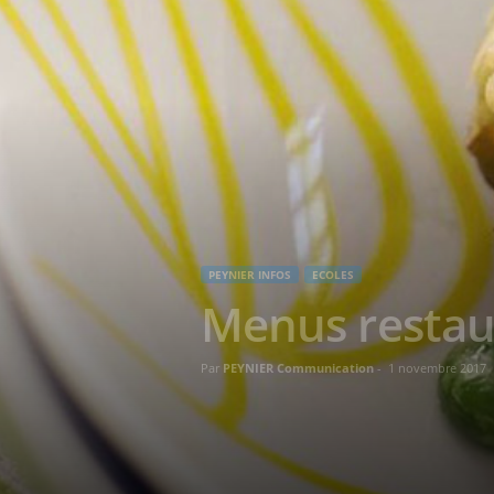
PEYNIER INFOS
ECOLES
Menus restau
Par
PEYNIER Communication
-
1 novembre 2017