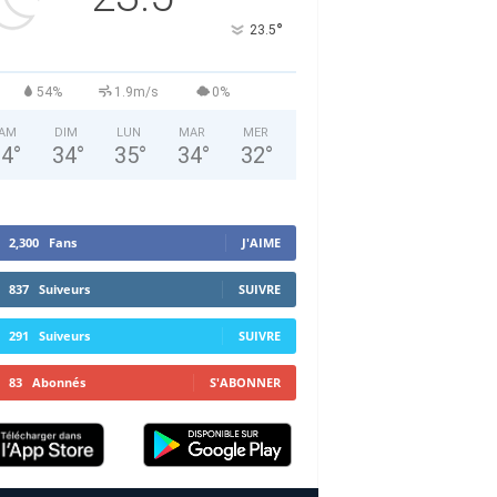
°
23.5
54%
1.9m/s
0%
AM
DIM
LUN
MAR
MER
34
°
34
°
35
°
34
°
32
°
2,300
Fans
J'AIME
837
Suiveurs
SUIVRE
291
Suiveurs
SUIVRE
83
Abonnés
S'ABONNER