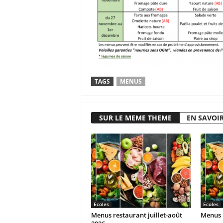
TAGS
MENUS
SUR LE MEME THEME
EN SAVOIR
Ecoles
Ecoles
Menus restaurant juillet-août
Menus r