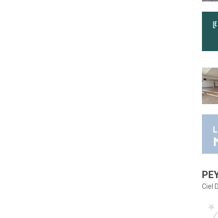
PE
Ciel