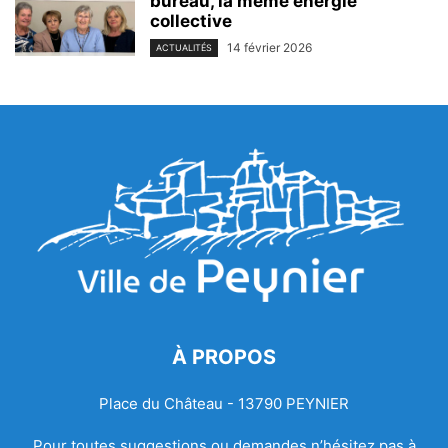
bureau, la même énergie
collective
14 février 2026
ACTUALITÉS
À PROPOS
Place du Château - 13790 PEYNIER
Pour toutes suggestions ou demandes n’hésitez pas à