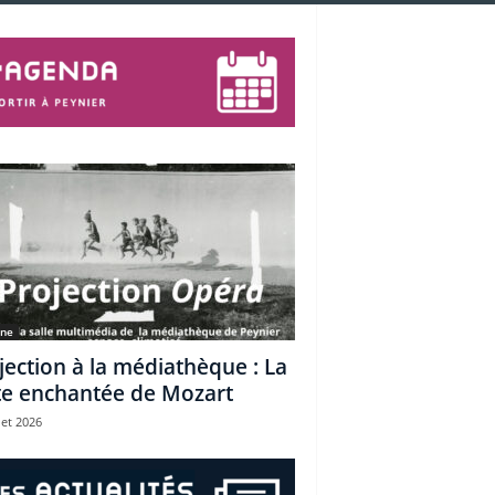
une
jection à la médiathèque : La
te enchantée de Mozart
let 2026