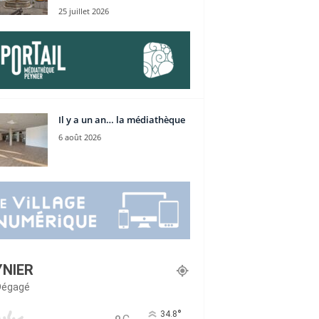
25 juillet 2026
Il y a un an… la médiathèque
6 août 2026
YNIER
 Dégagé
°
34.8