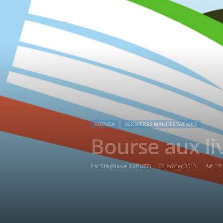
AGENDA
DERNIÈRES MANIFESTATIONS
Bourse aux li
Par
Stéphane RAPUZZI
-
27 janvier 2018
29