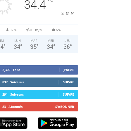
°
C
34.4
°
31.9
37%
3.1m/s
6%
IM
LUN
MAR
MER
JEU
34
°
34
°
35
°
34
°
36
°
2,300
Fans
J'AIME
837
Suiveurs
SUIVRE
291
Suiveurs
SUIVRE
83
Abonnés
S'ABONNER