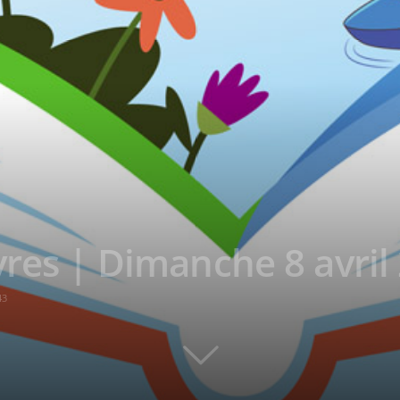
vres | Dimanche 8 avril
43