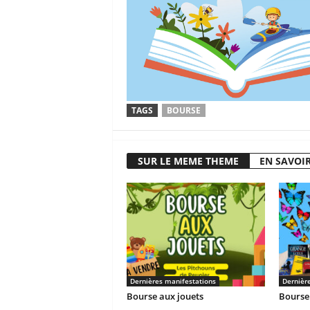
TAGS
BOURSE
SUR LE MEME THEME
EN SAVOIR
Dernières manifestations
Dernièr
Bourse aux jouets
Bourse 