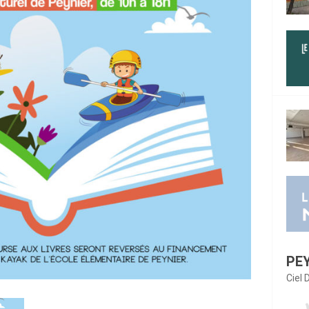
PE
Ciel