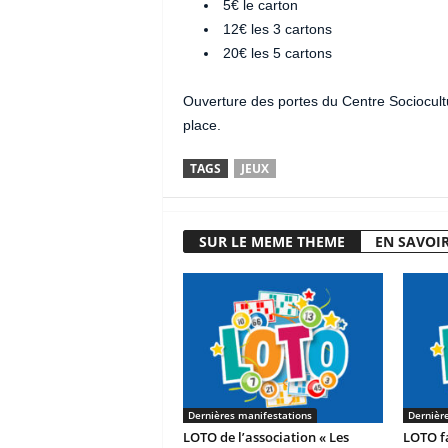
5€ le carton
12€ les 3 cartons
20€ les 5 cartons
Ouverture des portes du Centre Sociocultu
place.
TAGS
JEUX
SUR LE MEME THEME
EN SAVOIR
Dernières manifestations
Dernièr
LOTO de l’association « Les
LOTO fa