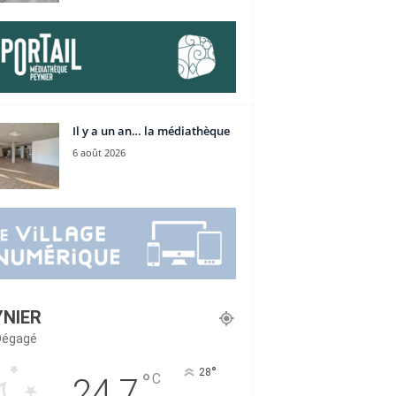
Il y a un an… la médiathèque
6 août 2026
YNIER
 Dégagé
°
28
°
C
24.7