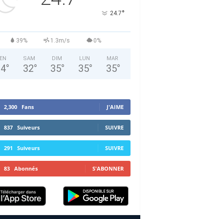
°
24.7
39%
1.3m/s
0%
EN
SAM
DIM
LUN
MAR
34
°
32
°
35
°
35
°
35
°
2,300
Fans
J'AIME
837
Suiveurs
SUIVRE
291
Suiveurs
SUIVRE
83
Abonnés
S'ABONNER