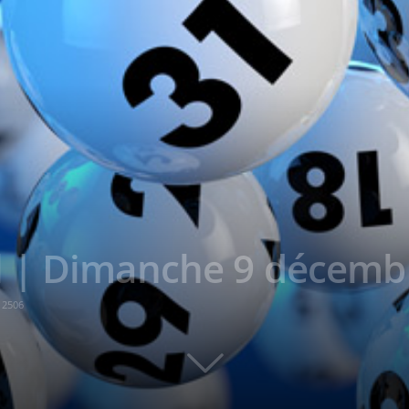
 | Dimanche 9 décemb
2506