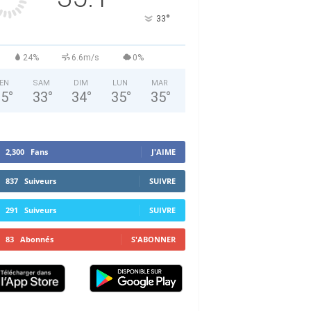
°
33
24%
6.6m/s
0%
EN
SAM
DIM
LUN
MAR
35
°
33
°
34
°
35
°
35
°
2,300
Fans
J'AIME
837
Suiveurs
SUIVRE
291
Suiveurs
SUIVRE
83
Abonnés
S'ABONNER