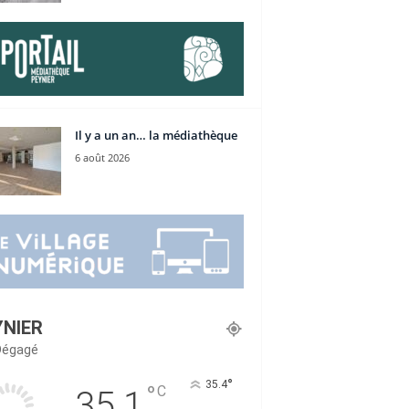
Il y a un an… la médiathèque
6 août 2026
YNIER
 Dégagé
°
35.4
°
C
35.1