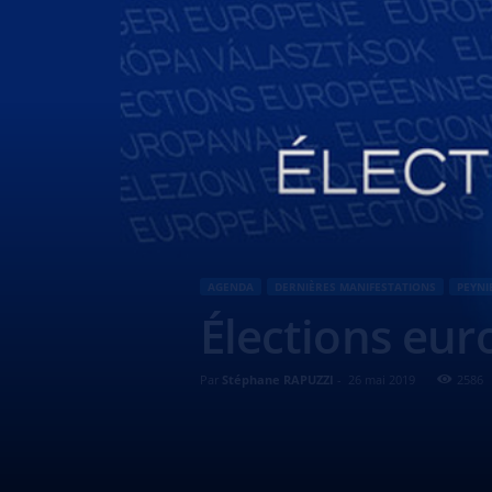
AGENDA
DERNIÈRES MANIFESTATIONS
PEYNI
Élections eu
Par
Stéphane RAPUZZI
-
26 mai 2019
2586