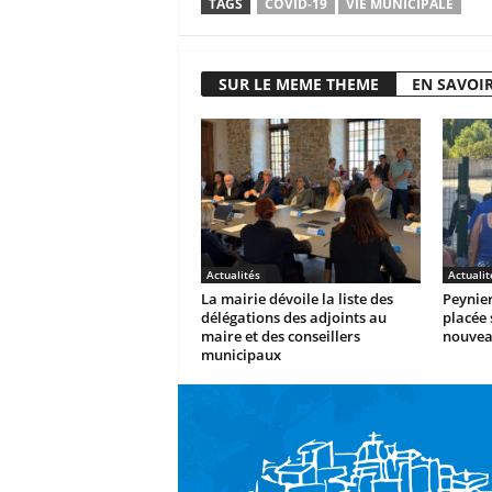
TAGS
COVID-19
VIE MUNICIPALE
SUR LE MEME THEME
EN SAVOIR
Actualités
Actualit
La mairie dévoile la liste des
Peynier
délégations des adjoints au
placée 
maire et des conseillers
nouvea
municipaux