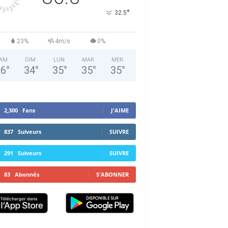
°
32.5
23%
4m/s
0%
AM
DIM
LUN
MAR
MER
36
°
34
°
35
°
35
°
35
°
2,300
Fans
J'AIME
837
Suiveurs
SUIVRE
291
Suiveurs
SUIVRE
83
Abonnés
S'ABONNER