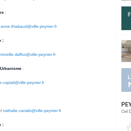
es
:
/
anne.thiabaud@ville-peynier.fr
 :
/
mireille.daffos@ville-peynier.fr
n Urbanisme
:
ie.capiali@ville-peynier.fr
PE
 /
nathalie.canalis@ville-peynier.fr
Ciel
 :