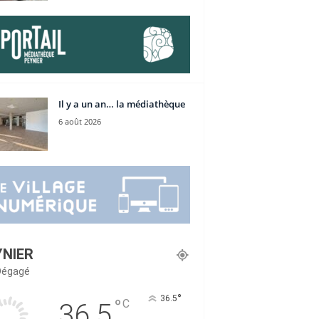
Il y a un an… la médiathèque
6 août 2026
YNIER
 Dégagé
°
36.5
°
C
36.5