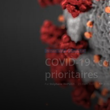
PEYNIER INFOS
ACTUALITÉS
COVID-19 : co
prioritaires
Par
Stéphane RAPUZZI
-
23 mars 2020
4184