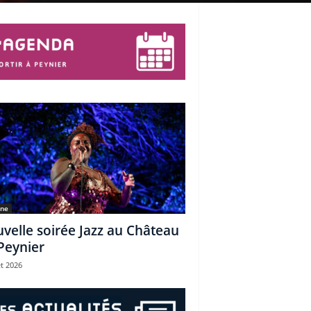
une
velle soirée Jazz au Château
Peynier
et 2026