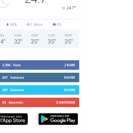
°
24.7
39%
1.3m/s
0%
EN
SAM
DIM
LUN
MAR
34
°
32
°
35
°
35
°
35
°
2,300
Fans
J'AIME
837
Suiveurs
SUIVRE
291
Suiveurs
SUIVRE
83
Abonnés
S'ABONNER