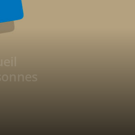
eil
rsonnes