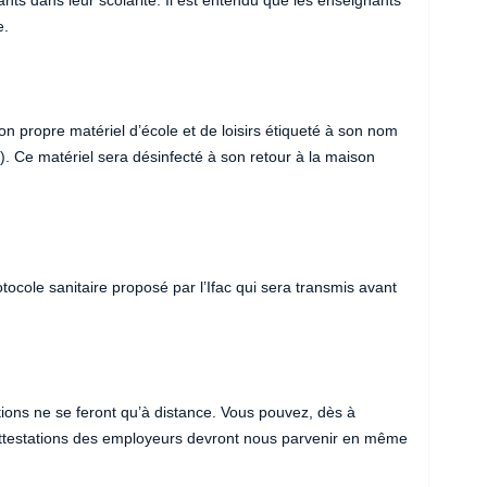
ts dans leur scolarité. Il est entendu que les enseignants
e.
 propre matériel d’école et de loisirs étiqueté à son nom
r…). Ce matériel sera désinfecté à son retour à la maison
ocole sanitaire proposé par l’Ifac qui sera transmis avant
iptions ne se feront qu’à distance. Vous pouvez, dès à
attestations des employeurs devront nous parvenir en même