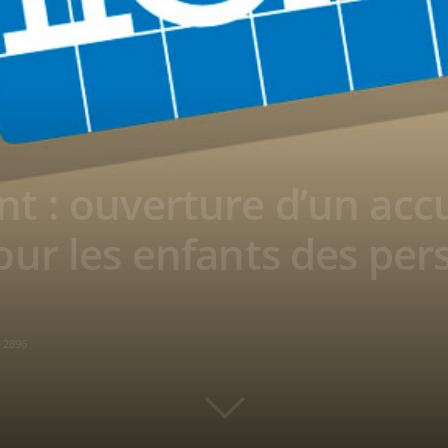
 : ouverture d’un accu
ur les enfants des pe
2896