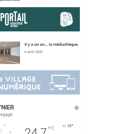
Il y a un an… la médiathèque
6 août 2026
YNIER
 Dégagé
°
28
°
C
24.7