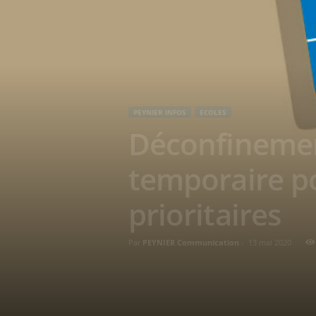
PEYNIER INFOS
ECOLES
Déconfinement
temporaire po
prioritaires
Par
PEYNIER Communication
-
13 mai 2020