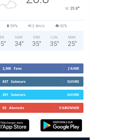
°
25.8
58%
2.4m/s
42%
EN
SAM
DIM
LUN
MAR
35
°
34
°
35
°
35
°
25
°
2,300
Fans
J'AIME
837
Suiveurs
SUIVRE
291
Suiveurs
SUIVRE
83
Abonnés
S'ABONNER