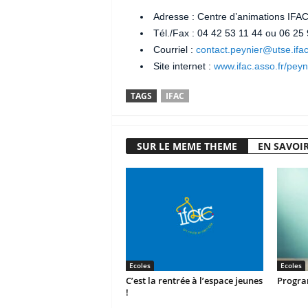
Adresse : Centre d’animations IFAC
Tél./Fax : 04 42 53 11 44 ou 06 25
Courriel :
contact.peynier@utse.ifac
Site internet :
www.ifac.asso.fr/peyn
TAGS
IFAC
SUR LE MEME THEME
EN SAVOIR
Ecoles
Ecoles
C’est la rentrée à l’espace jeunes
Progra
!