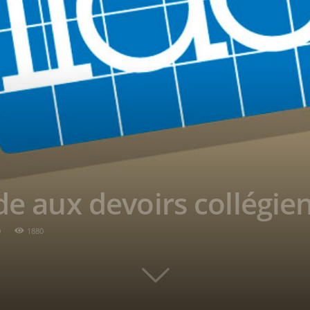
de aux devoirs collégie
0
1880