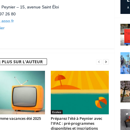
 Peynier – 15, avenue Saint Éloi
 97 26 80
.asso.fr
ier
 PLUS SUR L'AUTEUR
Ecoles
mme vacances été 2025
Préparez l’été à Peynier avec
l’IFAC : pré-programmes
disponibles et inscriptions