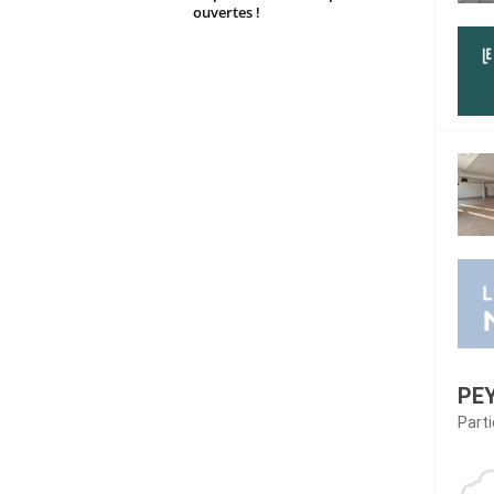
ouvertes !
PE
Part