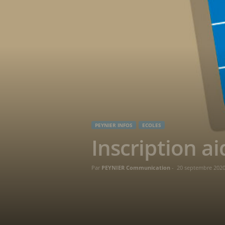
PEYNIER INFOS
ECOLES
Inscription ai
Par
PEYNIER Communication
-
20 septembre 202