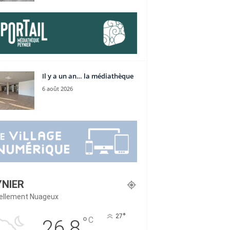
Il y a un an… la médiathèque
6 août 2026
YNIER
iellement Nuageux
°
27
°
C
26.8