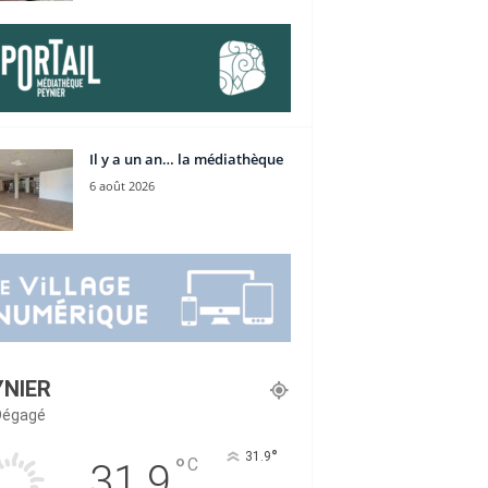
Il y a un an… la médiathèque
6 août 2026
YNIER
 Dégagé
°
31.9
°
C
31.9