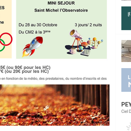
PE
Ciel