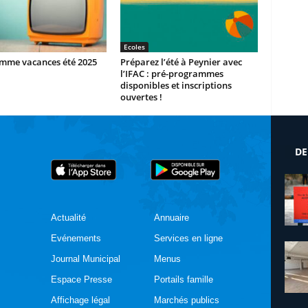
Ecoles
mme vacances été 2025
Préparez l’été à Peynier avec
l’IFAC : pré-programmes
disponibles et inscriptions
ouvertes !
DE
Actualité
Annuaire
Evénements
Services en ligne
Journal Municipal
Menus
Espace Presse
Portails famille
Affichage légal
Marchés publics