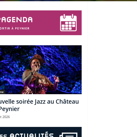
une
velle soirée Jazz au Château
Peynier
et 2026