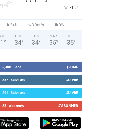
°
31.9
24%
3.9m/s
0%
AM
DIM
LUN
MAR
MER
31
°
34
°
34
°
35
°
35
°
2,300
Fans
J'AIME
837
Suiveurs
SUIVRE
291
Suiveurs
SUIVRE
83
Abonnés
S'ABONNER