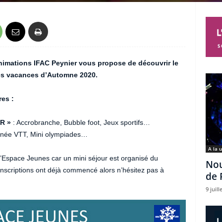
animations IFAC Peynier vous propose de découvrir le
es vacances d’Automne 2020.
es :
R »
: Accrobranche, Bubble foot, Jeux sportifs…
rnée VTT, Mini olympiades…
A la 
Espace Jeunes car un mini séjour est organisé du
Nou
inscriptions ont déjà commencé alors n’hésitez pas à
de 
9 juill