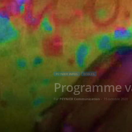
PEYNIER INFOS
ECOLES
Programme v
Par
PEYNIER Communication
-
15 octobre 2020