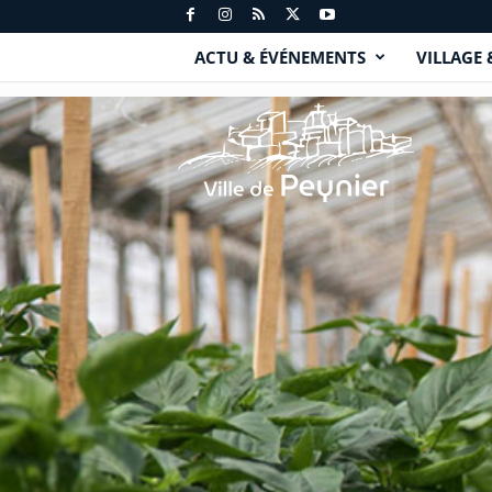
ACTU & ÉVÉNEMENTS
VILLAGE 
P
e
y
n
i
e
r
.
f
r