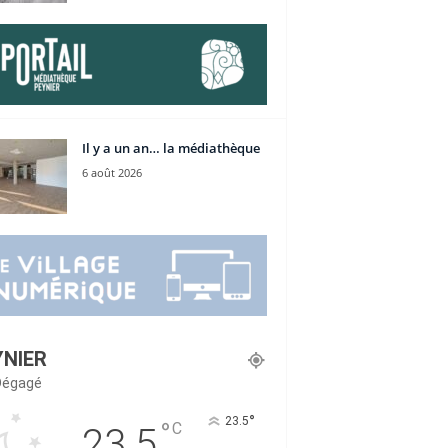
Il y a un an… la médiathèque
6 août 2026
YNIER
 Dégagé
°
23.5
°
C
23.5