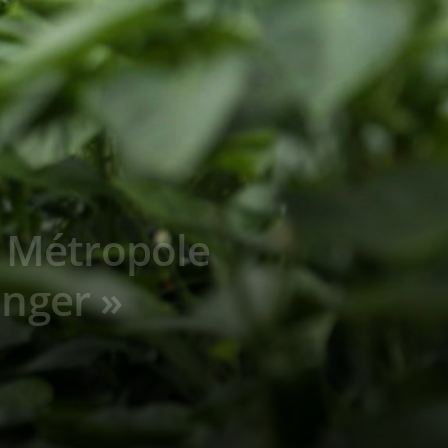
la Métropole
anger »