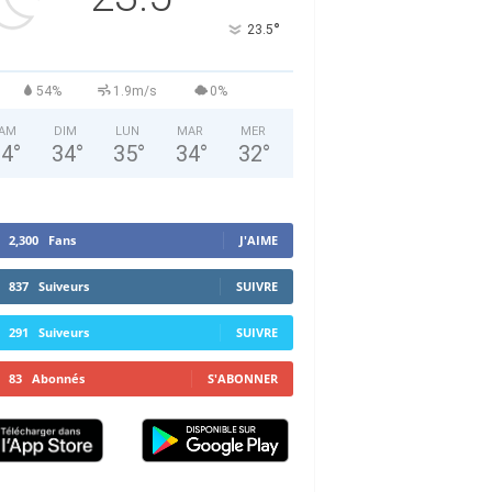
°
23.5
54%
1.9m/s
0%
AM
DIM
LUN
MAR
MER
34
°
34
°
35
°
34
°
32
°
2,300
Fans
J'AIME
837
Suiveurs
SUIVRE
291
Suiveurs
SUIVRE
83
Abonnés
S'ABONNER