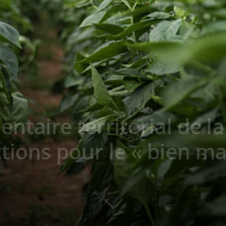
entaire territorial de 
ctions pour le « bien m
2180