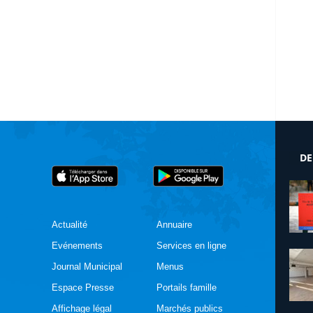
DE
Actualité
Annuaire
Evénements
Services en ligne
Journal Municipal
Menus
Espace Presse
Portails famille
Affichage légal
Marchés publics