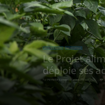
PEYNIER INFOS
MÉTROPOLE
Le Projet alim
déploie ses a
Par
PEYNIER Communication
-
9 mai 2021