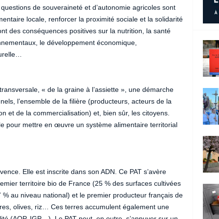
es questions de souveraineté et d’autonomie agricoles sont
entaire locale, renforcer la proximité sociale et la solidarité
 des conséquences positives sur la nutrition, la santé
ironnementaux, le développement économique,
turelle…
transversale, « de la graine à l’assiette », une démarche
nnels, l’ensemble de la filière (producteurs, acteurs de la
on et de la commercialisation) et, bien sûr, les citoyens.
le pour mettre en œuvre un système alimentaire territorial
vence. Elle est inscrite dans son ADN. Ce PAT s’avère
remier territoire bio de France (25 % des surfaces cultivées
 % au niveau national) et le premier producteur français de
ires, olives, riz… Ces terres accumulent également une
lité (AOP, IGP…). Le PAT peut, en outre, s’appuyer sur un