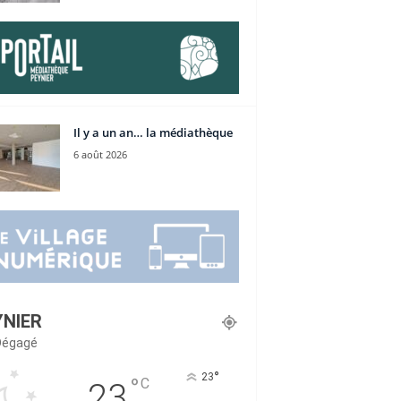
Il y a un an… la médiathèque
6 août 2026
YNIER
 Dégagé
°
23
°
C
23