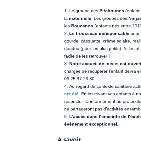
Le groupe des
Pitchounes
(enfants
la
maternelle
. Les groupes des
Ninja
les
Boucanos
(enfants nés entre 2010
Le trousseau indispensable
pour 
gourde, casquette, crème solaire, mail
doudou (pour les plus petits). Si les af
facile de les retrouver !
Notre accueil de loisirs est ouver
chargée de récupérer l’enfant devra en
06.25.97.26.80.
Au regard du contexte sanitaire act
cet été
. En inscrivant vos enfants à no
respecter. Conformément au protocole,
ne partageront pas d’activités ensembl
L’accès dans l’enceinte de l’écol
évènement exceptionnel.
A savoir