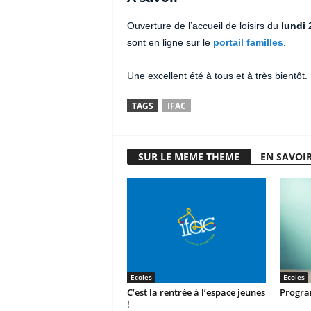
Ouverture de l’accueil de loisirs du
lundi 
sont en ligne sur le
portail familles
.
Une excellent été à tous et à très bientôt.
TAGS
IFAC
SUR LE MEME THEME
EN SAVOIR
Ecoles
Ecoles
C’est la rentrée à l’espace jeunes
Progra
!