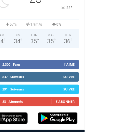
°
23
57%
1.9m/s
0%
AM
DIM
LUN
MAR
MER
34
°
34
°
35
°
35
°
36
°
2,300
Fans
J'AIME
837
Suiveurs
SUIVRE
291
Suiveurs
SUIVRE
83
Abonnés
S'ABONNER