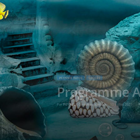
PEYNIER INFOS
ECOLES
Programme Acc
Par
PEYNIER Communication
-
10 juillet 2021