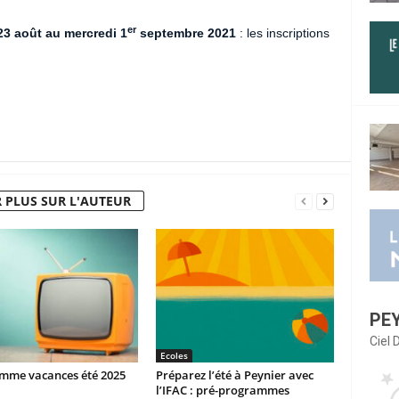
er
23 août au mercredi 1
septembre 2021
: les inscriptions
 PLUS SUR L'AUTEUR
PE
Ciel
Ecoles
mme vacances été 2025
Préparez l’été à Peynier avec
l’IFAC : pré-programmes