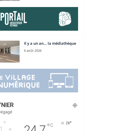
Il y a un an… la médiathèque
6 août 2026
YNIER
 Dégagé
°
28
°
C
24.7