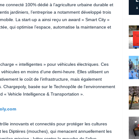
ème connecté 100% dédié à l’agriculture urbaine durable et
prentis jardiniers, l’entreprise a notamment développé trois
n mobile. La start-up a ainsi reçu un award « Smart City »
tée, qui optimise l’espace, automatise la maintenance et
harge « intelligentes » pour véhicules électriques. Ces
 véhicules en moins d’une demi-heure. Elles utilisent un
tivement le coût de l’infrastructure, mais également
es. Chargepoly, basée sur le Technopôle de l’environnement
 « Vehicle Intelligence & Transportation ».
oly.com
ôle innovants et connectés pour protéger les cultures
nt les Diptères (mouches), qui menacent annuellement les
emière mission : lutter contre la mouche de l’olive,