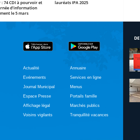
 : 74 CDI à pourvoir et
lauréats IPA 2025
urnée d’information
ment le 5 mars
DE
Actualité
Annuaire
Evénements
Services en ligne
Journal Municipal
Menus
Espace Presse
Portails famille
Affichage légal
Marchés publics
Voisins vigilants
Tranquillité vacances