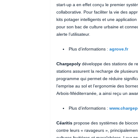
start-up a en effet conçu le premier syst
collaborative. Pour faciliter la vie des ap
kits potager intelligents et une applicatio
pour son bac de culture urbaine et connec
alerte l’utilisateur.
Plus d’informations :
agrove.fr
Chargepoly
développe des stations de rec
stations assurent la recharge de plusieurs
programme qui permet de réduire significa
l’emprise au sol et l’ergonomie des born
Arbois-Méditerranée, a ainsi reçu un award
Plus d’informations :
www.chargep
Céaritis
propose des systèmes de biocontr
contre leurs « ravageurs », principaleme
cultures fruitières et maraîchères. Leur pr