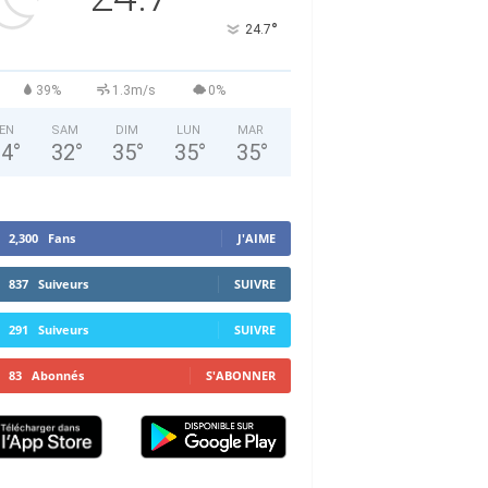
°
24.7
39%
1.3m/s
0%
EN
SAM
DIM
LUN
MAR
34
°
32
°
35
°
35
°
35
°
2,300
Fans
J'AIME
837
Suiveurs
SUIVRE
291
Suiveurs
SUIVRE
83
Abonnés
S'ABONNER