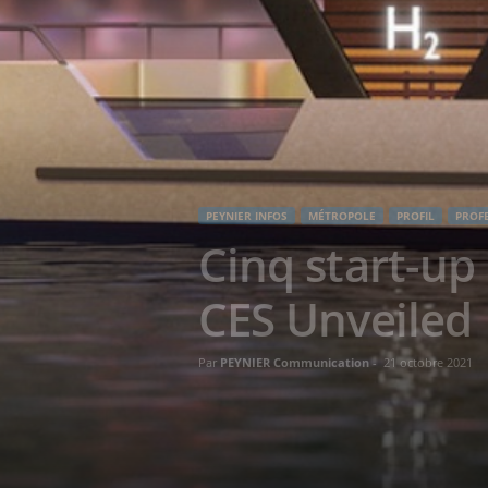
PEYNIER INFOS
MÉTROPOLE
PROFIL
PROF
Cinq start-u
CES Unveiled
Par
PEYNIER Communication
-
21 octobre 2021