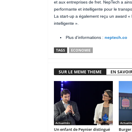
et aux entreprises de fret. NepTech a ains
performante et intelligente pour le transp
La start-up a également reçu un award «
intelligente ».
Plus d’informations :
neptech.co
TAGS
ECONOMIE
SUR LE MEME THEME
EN SAVOIR
Actualités
Actualit
Un enfant de Peynier distingué
Burger 