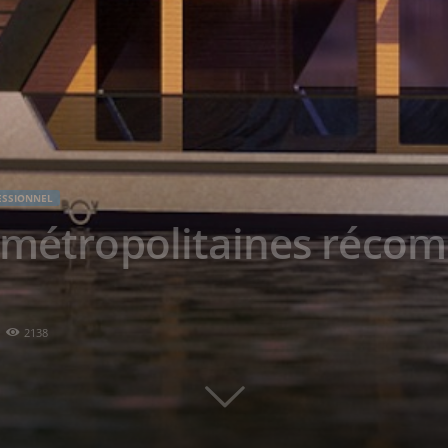
ESSIONNEL
p métropolitaines réco
2138