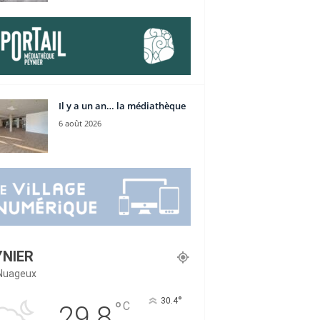
Il y a un an… la médiathèque
6 août 2026
YNIER
Nuageux
°
30.4
°
C
29.8