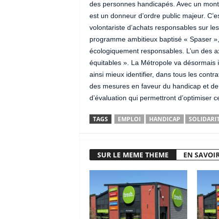
des personnes handicapés. Avec un montan
est un donneur d’ordre public majeur. C’est
volontariste d’achats responsables sur le
programme ambitieux baptisé « Spaser »,
écologiquement responsables. L’un des axe
équitables ». La Métropole va désormais 
ainsi mieux identifier, dans tous les con
des mesures en faveur du handicap et de l
d’évaluation qui permettront d’optimiser ce
TAGS
EMPLOI
HANDICAP
SOLIDARI
SUR LE MEME THEME
EN SAVOIR