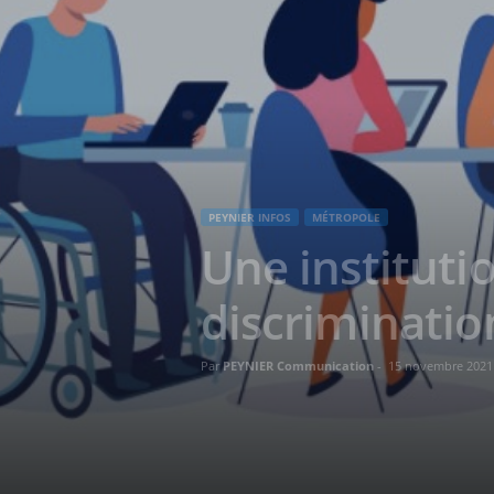
PEYNIER INFOS
MÉTROPOLE
Une institutio
discriminatio
Par
PEYNIER Communication
-
15 novembre 2021