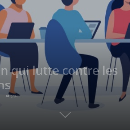
n qui lutte contre les
ns
2494