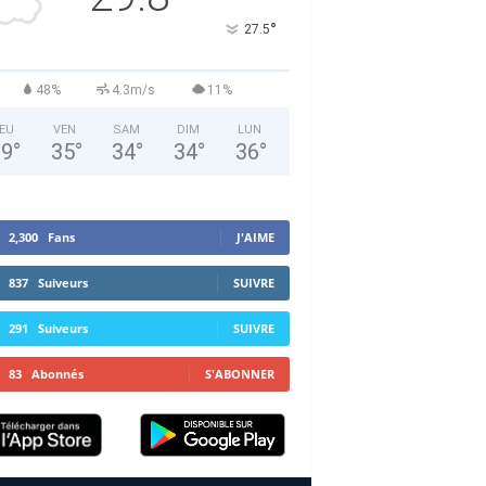
°
27.5
48%
4.3m/s
11%
EU
VEN
SAM
DIM
LUN
29
°
35
°
34
°
34
°
36
°
2,300
Fans
J'AIME
837
Suiveurs
SUIVRE
291
Suiveurs
SUIVRE
83
Abonnés
S'ABONNER