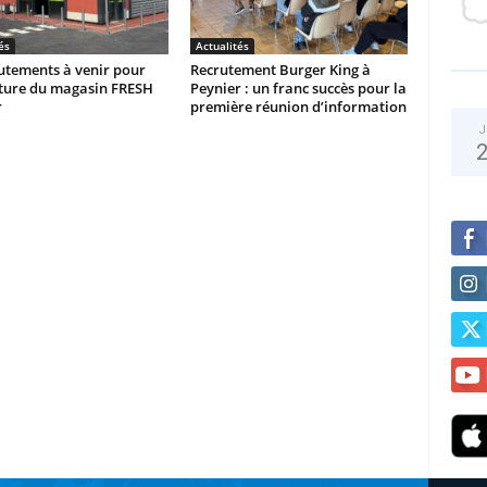
és
Actualités
utements à venir pour
Recrutement Burger King à
rture du magasin FRESH
Peynier : un franc succès pour la
r
première réunion d’information
J