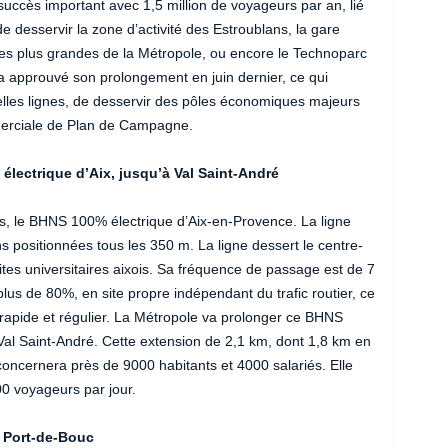
succès important avec 1,5 million de voyageurs par an, lié
e desservir la zone d’activité des Estroublans, la gare
e des plus grandes de la Métropole, ou encore le Technoparc
a approuvé son prolongement en juin dernier, ce qui
elles lignes, de desservir des pôles économiques majeurs
mmerciale de Plan de Campagne.
électrique d’Aix, jusqu’à Val Saint-André
ss, le BHNS 100% électrique d’Aix-en-Provence. La ligne
s positionnées tous les 350 m. La ligne dessert le centre-
sites universitaires aixois. Sa fréquence de passage est de 7
plus de 80%, en site propre indépendant du trafic routier, ce
, rapide et régulier. La Métropole va prolonger ce BHNS
Val Saint-André. Cette extension de 2,1 km, dont 1,8 km en
 concernera près de 9000 habitants et 4000 salariés. Elle
00 voyageurs par jour.
t Port-de-Bouc