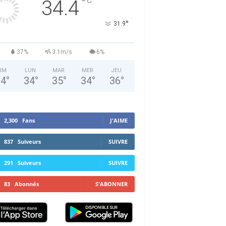
°
C
34.4
°
31.9
37%
3.1m/s
6%
IM
LUN
MAR
MER
JEU
34
°
34
°
35
°
34
°
36
°
2,300
Fans
J'AIME
837
Suiveurs
SUIVRE
291
Suiveurs
SUIVRE
83
Abonnés
S'ABONNER