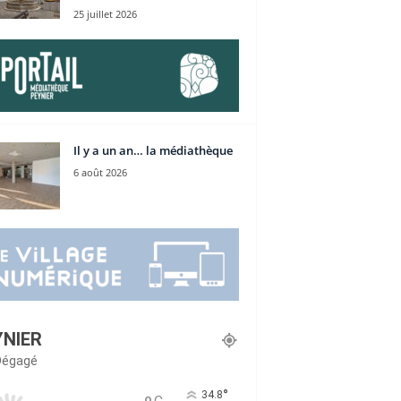
25 juillet 2026
Il y a un an… la médiathèque
6 août 2026
YNIER
 Dégagé
°
34.8