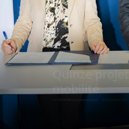
PEYNIER INFOS
MÉTROPOLE
Quinze projet
mobilité
Par
PEYNIER Communication
-
18 décembre 2021