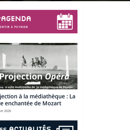
une
jection à la médiathèque : La
te enchantée de Mozart
let 2026