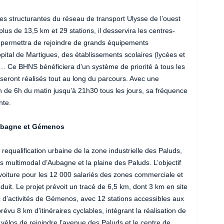
nes structurantes du réseau de transport Ulysse de l’ouest
lus de 13,5 km et 29 stations, il desservira les centres-
t permettra de rejoindre de grands équipements
tal de Martigues, des établissements scolaires (lycées et
es… Ce BHNS bénéficiera d’un système de priorité à tous les
eront réalisés tout au long du parcours. Avec une
on de 6h du matin jusqu’à 21h30 tous les jours, sa fréquence
nte.
ubagne et Gémenos
de requalification urbaine de la zone industrielle des Paluds,
 multimodal d’Aubagne et la plaine des Paluds. L’objectif
 voiture pour les 12 000 salariés des zones commerciale et
duit. Le projet prévoit un tracé de 6,5 km, dont 3 km en site
c d’activités de Gémenos, avec 12 stations accessibles aux
révu 8 km d’itinéraires cyclables, intégrant la réalisation de
vélos de rejoindre l’avenue des Paluds et le centre de