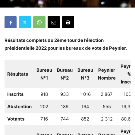
Résultats complets du 2ème tour de l’élection
présidentielle 2022 pour les bureaux de vote de Peynier.
Peynie
Bureau
Bureau
Bureau
Peynier
Résultats
%
N°1
N°2
N°3
Nombre
Inscri
Inscrits
918
933
1 016
2 867
100%
Abstention
202
189
164
555
19,36
Votants
716
744
852
2 312
80,64
Peynie