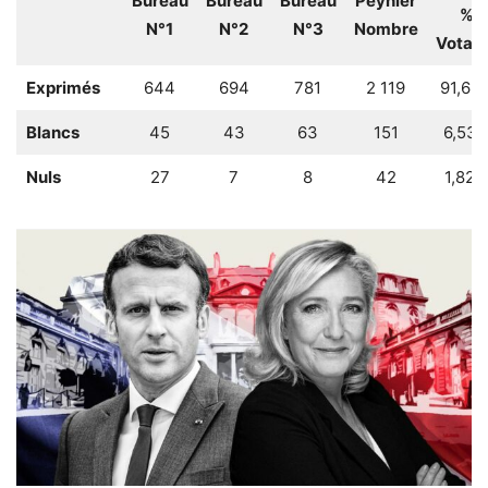
Bureau
Bureau
Bureau
Peynier
%
N°1
N°2
N°3
Nombre
Votan
Exprimés
644
694
781
2 119
91,65
Blancs
45
43
63
151
6,53
Nuls
27
7
8
42
1,82%