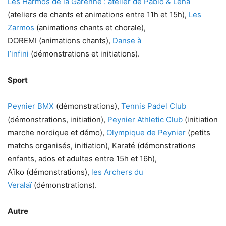
Les Harmos de la Garenne : atelier de Pablo & Léna
(ateliers de chants et animations entre 11h et 15h),
Les
Zarmos
(animations chants et chorale),
DOREMI (animations chants),
Danse à
l’infini
(démonstrations et initiations).
Sport
Peynier BMX
(démonstrations),
Tennis Padel Club
(démonstrations, initiation),
Peynier Athletic Club
(initiation
marche nordique et démo),
Olympique de Peynier
(petits
matchs organisés, initiation), Karaté (démonstrations
enfants, ados et adultes entre 15h et 16h),
Aïko (démonstrations),
les Archers du
Veralaï
(démonstrations).
Autre