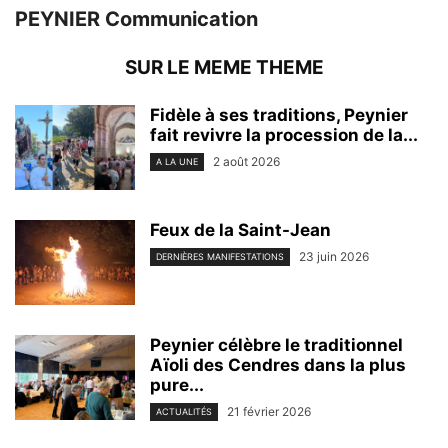
PEYNIER Communication
SUR LE MEME THEME
Fidèle à ses traditions, Peynier
fait revivre la procession de la...
2 août 2026
A LA UNE
Feux de la Saint-Jean
23 juin 2026
DERNIÈRES MANIFESTATIONS
Peynier célèbre le traditionnel
Aïoli des Cendres dans la plus
pure...
21 février 2026
ACTUALITÉS