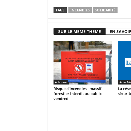
TAGS
INCENDIES
SOLIDARITÉ
SUR LE MEME THEME
EN SAVOIR
A la une
Actu Ré
Risque d’incendies : massif
La rés
forestier interdit au public
sécurit
vendredi