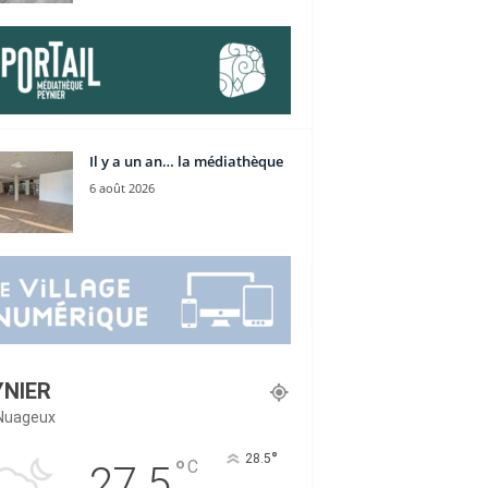
Il y a un an… la médiathèque
6 août 2026
YNIER
Nuageux
°
28.5
°
C
27.5