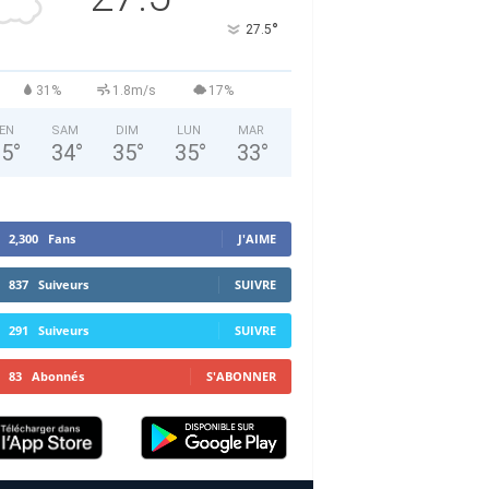
°
27.5
31%
1.8m/s
17%
EN
SAM
DIM
LUN
MAR
35
°
34
°
35
°
35
°
33
°
2,300
Fans
J'AIME
837
Suiveurs
SUIVRE
291
Suiveurs
SUIVRE
83
Abonnés
S'ABONNER