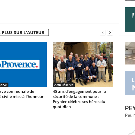
 PLUS SUR L'AUTEUR
serve
Actu Réserve
erve communale de
45 ans d’engagement pour la
é civile mise à l’honneur
sécurité de la commune :
Peynier célèbre ses héros du
quotidien
PE
Peu 