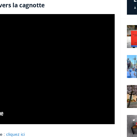
 vers la cagnotte
ne :
cliquez ici