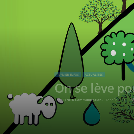
PEYNIER INFOS
ACTUALITÉS
On se lève po
Par
PEYNIER Communication
-
12 août 2023