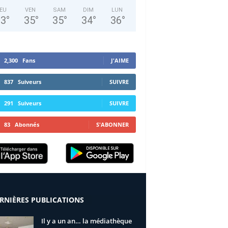
EU
VEN
SAM
DIM
LUN
33
°
35
°
35
°
34
°
36
°
2,300
Fans
J'AIME
837
Suiveurs
SUIVRE
291
Suiveurs
SUIVRE
83
Abonnés
S'ABONNER
RNIÈRES PUBLICATIONS
Il y a un an… la médiathèque