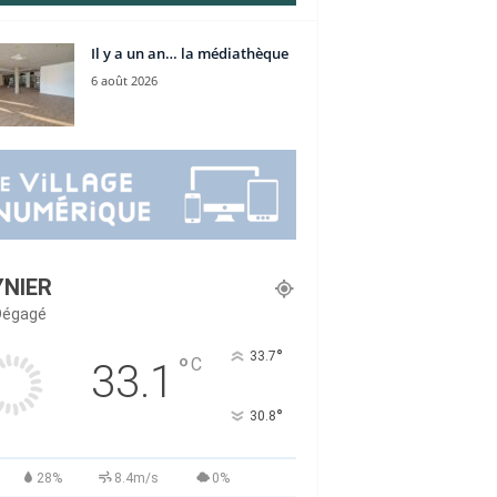
Il y a un an… la médiathèque
6 août 2026
YNIER
 Dégagé
°
33.7
°
C
33.1
°
30.8
28%
8.4m/s
0%