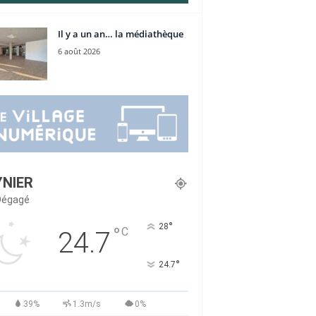
Il y a un an… la médiathèque
6 août 2026
YNIER
 Dégagé
°
28
°
C
24.7
°
24.7
39%
1.3m/s
0%