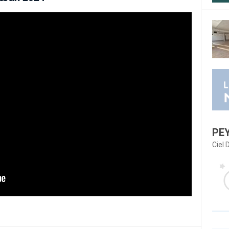
PE
Ciel