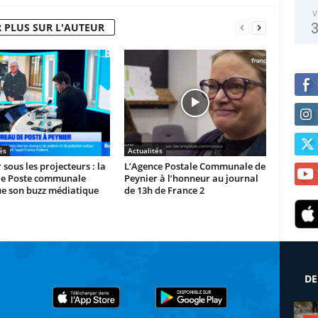
V
 PLUS SUR L'AUTEUR
és
Actualités
 sous les projecteurs : la
L’Agence Postale Communale de
le Poste communale
Peynier à l’honneur au journal
ue son buzz médiatique
de 13h de France 2
DE