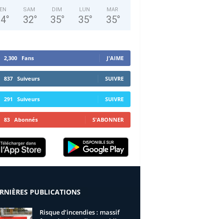
EN
SAM
DIM
LUN
MAR
34
°
32
°
35
°
35
°
35
°
2,300
Fans
J'AIME
837
Suiveurs
SUIVRE
291
Suiveurs
SUIVRE
83
Abonnés
S'ABONNER
RNIÈRES PUBLICATIONS
Risque d’incendies : massif