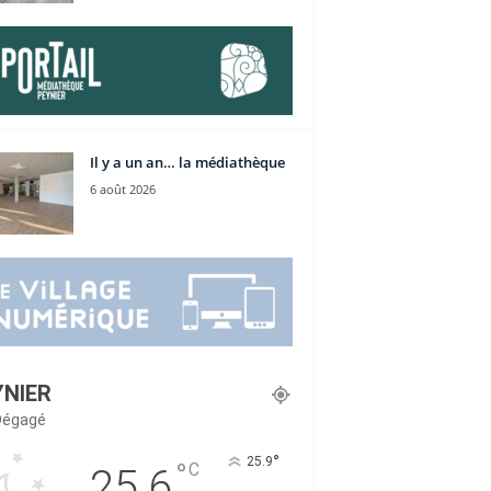
Il y a un an… la médiathèque
6 août 2026
YNIER
 Dégagé
°
25.9
°
C
25.6