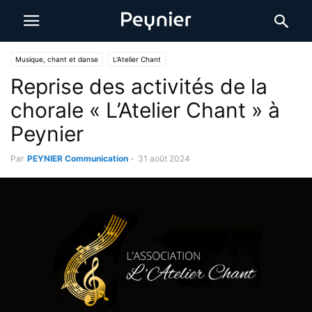
Musique, chant et danse
L'Atelier Chant
Reprise des activités de la
chorale « L’Atelier Chant » à
Peynier
Par
PEYNIER Communication
-
31 août 2024