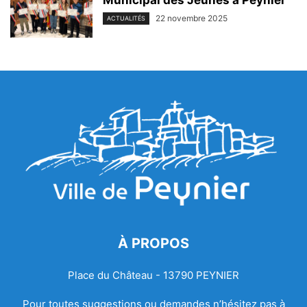
Municipal des Jeunes à Peynier
22 novembre 2025
ACTUALITÉS
À PROPOS
Place du Château - 13790 PEYNIER
Pour toutes suggestions ou demandes n’hésitez pas à