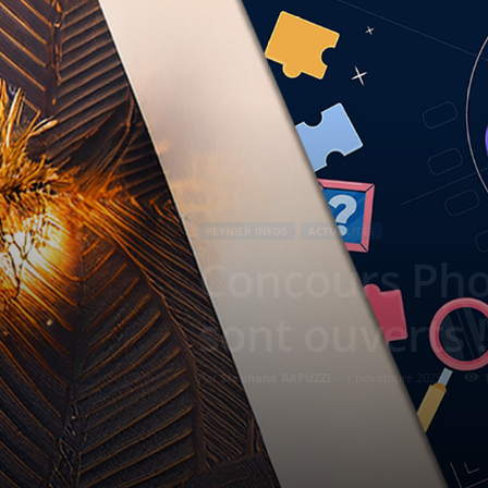
PEYNIER INFOS
ACTUALITÉS
Concours Phot
sont ouverts !
Par
Stéphane RAPUZZI
-
1 novembre 2025