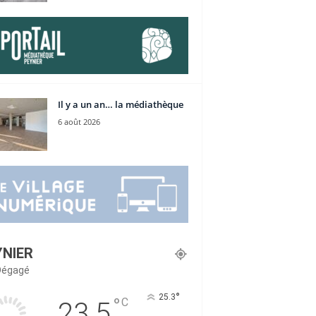
Il y a un an… la médiathèque
6 août 2026
YNIER
 Dégagé
°
25.3
°
C
23.5