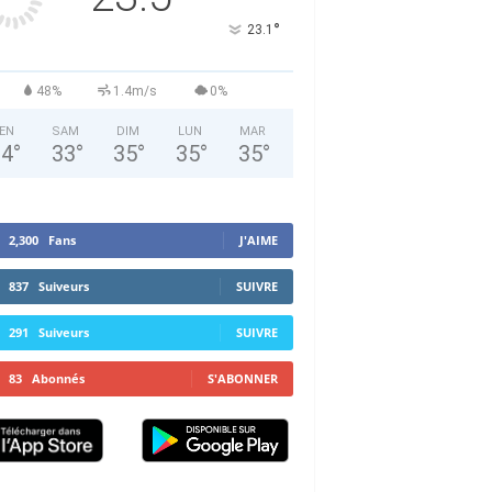
°
23.1
48%
1.4m/s
0%
EN
SAM
DIM
LUN
MAR
34
°
33
°
35
°
35
°
35
°
2,300
Fans
J'AIME
837
Suiveurs
SUIVRE
291
Suiveurs
SUIVRE
83
Abonnés
S'ABONNER