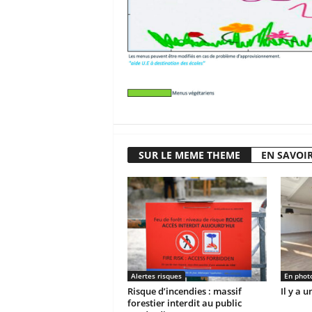
SUR LE MEME THEME
EN SAVOIR
Alertes risques
En phot
Risque d’incendies : massif
Il y a 
forestier interdit au public