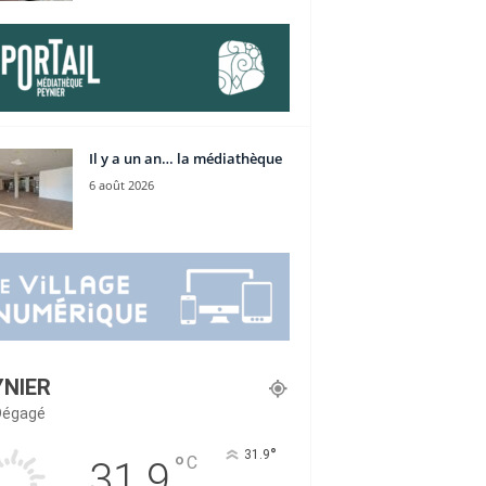
Il y a un an… la médiathèque
6 août 2026
YNIER
 Dégagé
°
31.9
°
C
31.9