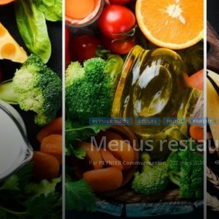
PEYNIER INFOS
ECOLES
PROFIL
PARENT
Menus restaur
Par
PEYNIER Communication
-
22 mars 2026