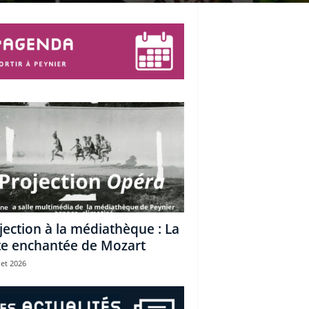
une
jection à la médiathèque : La
te enchantée de Mozart
let 2026