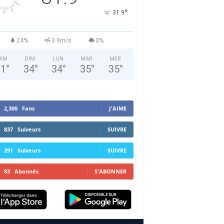
°
31.9
24%
3.9m/s
0%
AM
DIM
LUN
MAR
MER
31
°
34
°
34
°
35
°
35
°
2,300
Fans
J'AIME
837
Suiveurs
SUIVRE
291
Suiveurs
SUIVRE
83
Abonnés
S'ABONNER