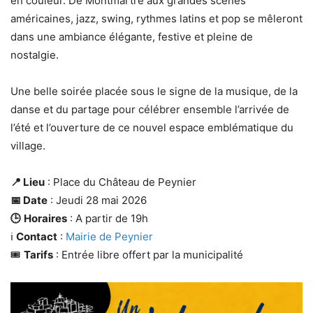
en couleur. De Montmartre aux grandes scènes
américaines, jazz, swing, rythmes latins et pop se mêleront
dans une ambiance élégante, festive et pleine de
nostalgie.
Une belle soirée placée sous le signe de la musique, de la
danse et du partage pour célébrer ensemble l’arrivée de
l’été et l’ouverture de ce nouvel espace emblématique du
village.
📍 Lieu
: Place du Château de Peynier
📅 Date
: Jeudi 28 mai 2026
🕒
Horaires
: A partir de 19h
ℹ️
Contact
:
Mairie de Peynier
🎟️
Tarifs
: Entrée libre offert par la municipalité