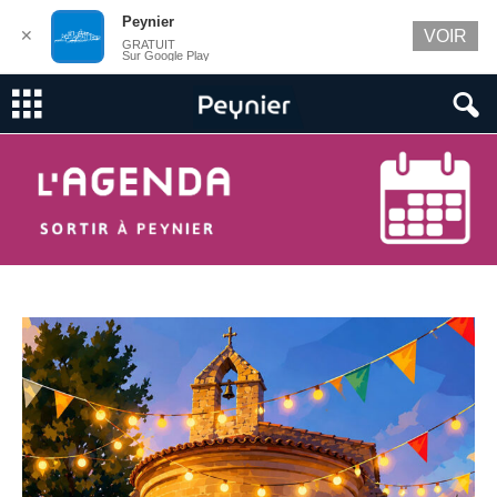
Peynier
✕
VOIR
GRATUIT
Sur Google Play