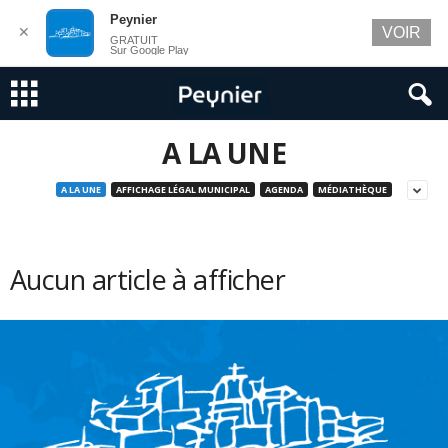
Peynier
✕
VOIR
GRATUIT
Sur Google Play
A LA UNE
A LA UNE
AFFICHAGE LÉGAL MUNICIPAL
AGENDA
MÉDIATHÈQUE
Aucun article à afficher