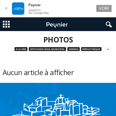
Peynier
✕
VOIR
GRATUIT
Sur Google Play
PHOTOS
A LA UNE
AFFICHAGE LÉGAL MUNICIPAL
AGENDA
MÉDIATHÈQUE
Aucun article à afficher