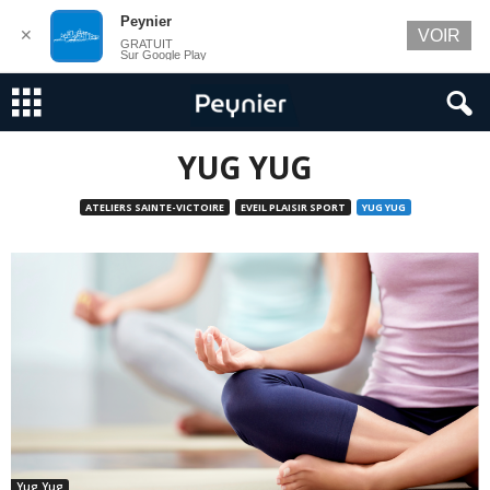
Peynier
✕
VOIR
GRATUIT
Sur Google Play
YUG YUG
ATELIERS SAINTE-VICTOIRE
EVEIL PLAISIR SPORT
YUG YUG
Yug Yug