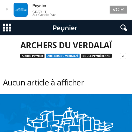
Peynier
✕
VOIR
GRATUIT
Sur Google Play
ARCHERS DU VERDALAÏ
AIKIDO PEYNIER
ARCHERS DU VERDALAÏ
BOULE PEYNIÉRENNE
Aucun article à afficher